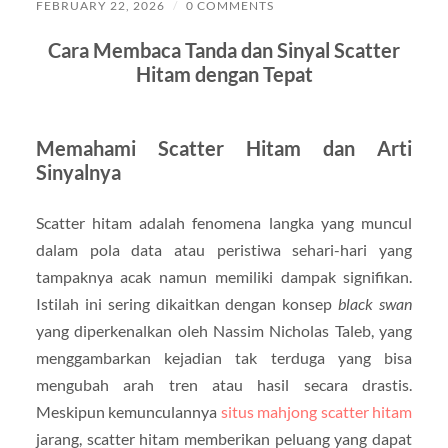
FEBRUARY 22, 2026
/
0 COMMENTS
Cara Membaca Tanda dan Sinyal Scatter
Hitam dengan Tepat
Memahami Scatter Hitam dan Arti
Sinyalnya
Scatter hitam adalah fenomena langka yang muncul
dalam pola data atau peristiwa sehari-hari yang
tampaknya acak namun memiliki dampak signifikan.
Istilah ini sering dikaitkan dengan konsep
black swan
yang diperkenalkan oleh
Nassim Nicholas Taleb
, yang
menggambarkan kejadian tak terduga yang bisa
mengubah arah tren atau hasil secara drastis.
Meskipun kemunculannya
situs mahjong scatter hitam
jarang, scatter hitam memberikan peluang yang dapat