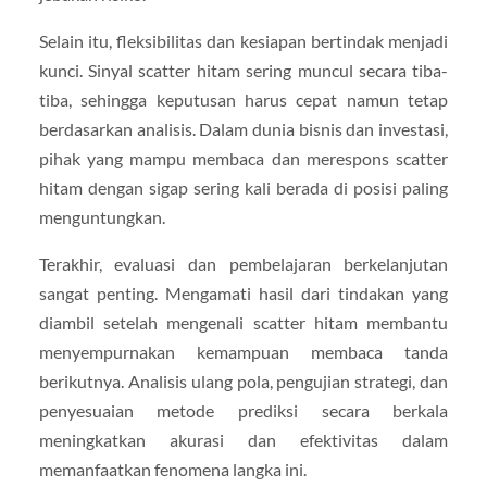
Selain itu, fleksibilitas dan kesiapan bertindak menjadi
kunci. Sinyal scatter hitam sering muncul secara tiba-
tiba, sehingga keputusan harus cepat namun tetap
berdasarkan analisis. Dalam dunia bisnis dan investasi,
pihak yang mampu membaca dan merespons scatter
hitam dengan sigap sering kali berada di posisi paling
menguntungkan.
Terakhir, evaluasi dan pembelajaran berkelanjutan
sangat penting. Mengamati hasil dari tindakan yang
diambil setelah mengenali scatter hitam membantu
menyempurnakan kemampuan membaca tanda
berikutnya. Analisis ulang pola, pengujian strategi, dan
penyesuaian metode prediksi secara berkala
meningkatkan akurasi dan efektivitas dalam
memanfaatkan fenomena langka ini.