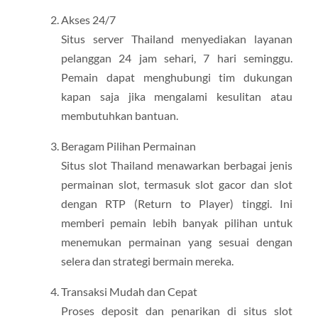
Akses 24/7
Situs server Thailand menyediakan layanan
pelanggan 24 jam sehari, 7 hari seminggu.
Pemain dapat menghubungi tim dukungan
kapan saja jika mengalami kesulitan atau
membutuhkan bantuan.
Beragam Pilihan Permainan
Situs slot Thailand menawarkan berbagai jenis
permainan slot, termasuk slot gacor dan slot
dengan RTP (Return to Player) tinggi. Ini
memberi pemain lebih banyak pilihan untuk
menemukan permainan yang sesuai dengan
selera dan strategi bermain mereka.
Transaksi Mudah dan Cepat
Proses deposit dan penarikan di situs slot