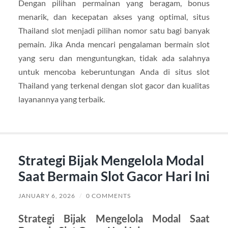
Dengan pilihan permainan yang beragam, bonus
menarik, dan kecepatan akses yang optimal, situs
Thailand slot menjadi pilihan nomor satu bagi banyak
pemain. Jika Anda mencari pengalaman bermain slot
yang seru dan menguntungkan, tidak ada salahnya
untuk mencoba keberuntungan Anda di situs slot
Thailand yang terkenal dengan slot gacor dan kualitas
layanannya yang terbaik.
Strategi Bijak Mengelola Modal
Saat Bermain Slot Gacor Hari Ini
JANUARY 6, 2026
/
0 COMMENTS
Strategi Bijak Mengelola Modal Saat