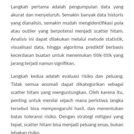
Langkah pertama adalah pengumpulan data yang
akurat dan menyeluruh. Semakin banyak data historis
yang dianalisis, semakin mudah mengidentifikasi pola
atau outlier yang berpotensi menjadi scatter hitam.
Analisis ini dapat dilakukan melalui metode statistik,
visualisasi data, hingga algoritma prediktif berbasis
kecerdasan buatan untuk menemukan titik-titik yang
jarang terjadi namun signifikan.
Langkah kedua adalah evaluasi risiko dan peluang.
Tidak semua anomali dapat dikategorikan sebagai
scatter hitam yang menguntungkan. Oleh karena itu,
penting untuk menilai sejauh mana peristiwa langka
tersebut bisa mempengaruhi hasil, dan menentukan
batas toleransi risiko. Dengan strategi mitigasi yang
tepat, scatter hitam bisa menjadi peluang emas, bukan
jebakan risiko.