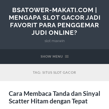
BSATOWER-MAKATI.COM |
MENGAPA SLOT GACOR JADI
FAVORIT PARA PENGGEMAR
JUDI ONLINE?
slot maxwin
SHOW MENU
TAG:
SITUS SLOT GACOR
Cara Membaca Tanda dan Sinyal
Scatter Hitam dengan Tepat