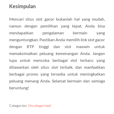
Kesimpulan
Mencari situs slot gacor bukanlah hal yang mudah,
namun dengan pemilihan yang tepat, Anda bisa
mendapatkan pengalaman bermain yang
menguntungkan. Pastikan Anda memilih link slot gacor
dengan RTP tinggi dan slot maxwin untuk
memaksimalkan peluang kemenangan Anda. Jangan
lupa untuk mencoba berbagai slot terbaru yang
ditawarkan oleh situs slot terbaik, dan manfaatkan
berbagai promo yang tersedia untuk meningkatkan
peluang menang Anda. Selamat bermain dan semoga
beruntung!
Categories:
Uncategorized