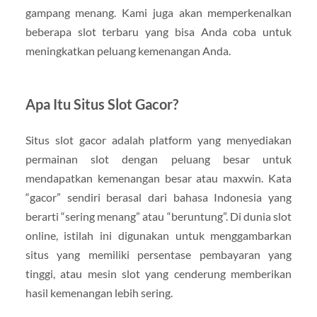
gampang menang. Kami juga akan memperkenalkan
beberapa slot terbaru yang bisa Anda coba untuk
meningkatkan peluang kemenangan Anda.
Apa Itu Situs Slot Gacor?
Situs slot gacor adalah platform yang menyediakan
permainan slot dengan peluang besar untuk
mendapatkan kemenangan besar atau maxwin. Kata
“gacor” sendiri berasal dari bahasa Indonesia yang
berarti “sering menang” atau “beruntung”. Di dunia slot
online, istilah ini digunakan untuk menggambarkan
situs yang memiliki persentase pembayaran yang
tinggi, atau mesin slot yang cenderung memberikan
hasil kemenangan lebih sering.