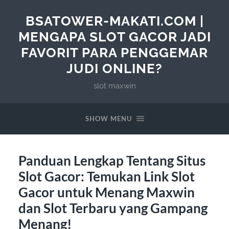
BSATOWER-MAKATI.COM |
MENGAPA SLOT GACOR JADI
FAVORIT PARA PENGGEMAR
JUDI ONLINE?
slot maxwin
SHOW MENU
Panduan Lengkap Tentang Situs
Slot Gacor: Temukan Link Slot
Gacor untuk Menang Maxwin
dan Slot Terbaru yang Gampang
Menang!