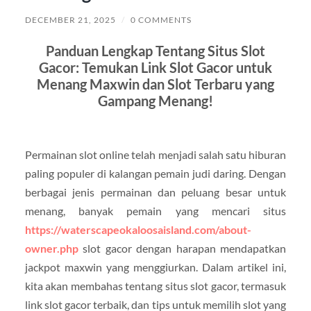
DECEMBER 21, 2025
/
0 COMMENTS
Panduan Lengkap Tentang Situs Slot
Gacor: Temukan Link Slot Gacor untuk
Menang Maxwin dan Slot Terbaru yang
Gampang Menang!
Permainan slot online telah menjadi salah satu hiburan
paling populer di kalangan pemain judi daring. Dengan
berbagai jenis permainan dan peluang besar untuk
menang, banyak pemain yang mencari situs
https://waterscapeokaloosaisland.com/about-
owner.php
slot gacor dengan harapan mendapatkan
jackpot maxwin yang menggiurkan. Dalam artikel ini,
kita akan membahas tentang situs slot gacor, termasuk
link slot gacor terbaik, dan tips untuk memilih slot yang