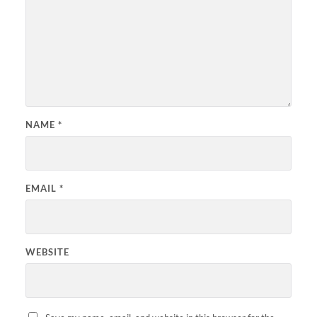
NAME
*
EMAIL
*
WEBSITE