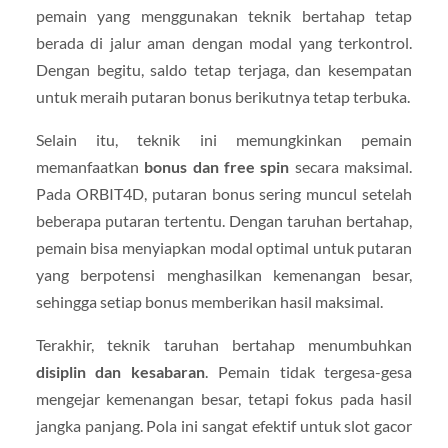
pemain yang menggunakan teknik bertahap tetap
berada di jalur aman dengan modal yang terkontrol.
Dengan begitu, saldo tetap terjaga, dan kesempatan
untuk meraih putaran bonus berikutnya tetap terbuka.
Selain itu, teknik ini memungkinkan pemain
memanfaatkan
bonus dan free spin
secara maksimal.
Pada ORBIT4D, putaran bonus sering muncul setelah
beberapa putaran tertentu. Dengan taruhan bertahap,
pemain bisa menyiapkan modal optimal untuk putaran
yang berpotensi menghasilkan kemenangan besar,
sehingga setiap bonus memberikan hasil maksimal.
Terakhir, teknik taruhan bertahap menumbuhkan
disiplin dan kesabaran
. Pemain tidak tergesa-gesa
mengejar kemenangan besar, tetapi fokus pada hasil
jangka panjang. Pola ini sangat efektif untuk slot gacor