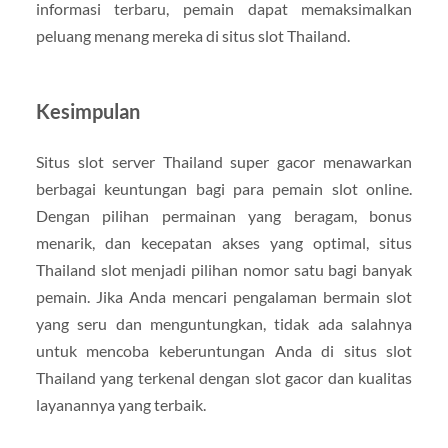
informasi terbaru, pemain dapat memaksimalkan
peluang menang mereka di situs slot Thailand.
Kesimpulan
Situs slot server Thailand super gacor menawarkan
berbagai keuntungan bagi para pemain slot online.
Dengan pilihan permainan yang beragam, bonus
menarik, dan kecepatan akses yang optimal, situs
Thailand slot menjadi pilihan nomor satu bagi banyak
pemain. Jika Anda mencari pengalaman bermain slot
yang seru dan menguntungkan, tidak ada salahnya
untuk mencoba keberuntungan Anda di situs slot
Thailand yang terkenal dengan slot gacor dan kualitas
layanannya yang terbaik.