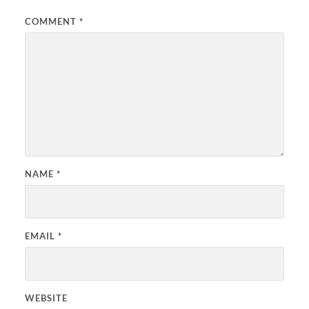
COMMENT
*
NAME
*
EMAIL
*
WEBSITE