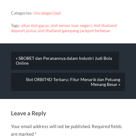
Categories:
Uncategorized
Tags:
situs slot gacor
,
slot server luar negeri
,
slot thailand
deposit pulsa
,
slot thailand gampang jackpot terbesar
« SBOBET dan Peranannya dalam Industri Judi Bola
Online
Slot ORBIT4D Terbaru: Fitur Menarik dan Peluang
Menang Besar »
Leave a Reply
Your email address will not be published.
Required fields
are marked
*