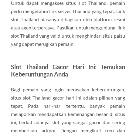
Untuk dapat mengakses situs slot Thailand, pemain
perlu mengetahui link server Thailand yang tepat. Link
slot Thailand biasanya dibagikan oleh platform resmi
atau agen terpercaya. Pastikan untuk mengunjungi link
slot Thailand yang valid untuk menghindari situs palsu
yang dapat merugikan pemain.
Slot Thailand Gacor Hari Ini: Temukan
Keberuntungan Anda
Bagi pemain yang ingin merasakan keberuntungan,
situs slot Thailand gacor hari ini adalah pilihan yang
tepat. Pada hari-hari tertentu, banyak pemain
melaporkan mendapatkan kemenangan besar di situs
ini, berkat adanya slot yang sangat gacor dan sering
memberikan jackpot. Dengan mengikuti tren dan