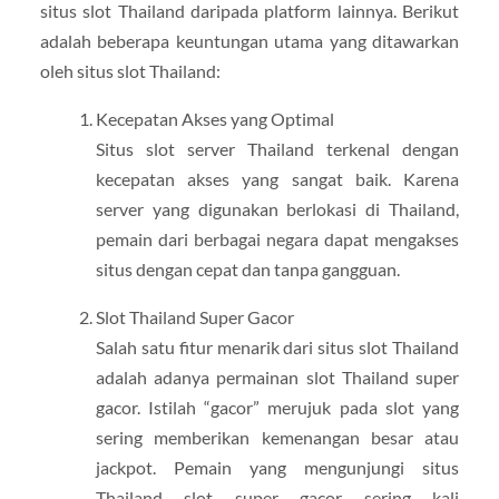
situs slot Thailand daripada platform lainnya. Berikut
adalah beberapa keuntungan utama yang ditawarkan
oleh situs slot Thailand:
Kecepatan Akses yang Optimal
Situs slot server Thailand terkenal dengan
kecepatan akses yang sangat baik. Karena
server yang digunakan berlokasi di Thailand,
pemain dari berbagai negara dapat mengakses
situs dengan cepat dan tanpa gangguan.
Slot Thailand Super Gacor
Salah satu fitur menarik dari situs slot Thailand
adalah adanya permainan slot Thailand super
gacor. Istilah “gacor” merujuk pada slot yang
sering memberikan kemenangan besar atau
jackpot. Pemain yang mengunjungi situs
Thailand slot super gacor sering kali