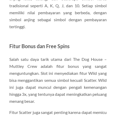
tradisional seperti A, K, Q, J, dan 10. Setiap simbol
memiliki nilai pembayaran yang berbeda, dengan
simbol anjing sebagai simbol dengan pembayaran
tertinggi.
Fitur Bonus dan Free Spins
Salah satu daya tarik utama dari The Dog House –
Muttley Crew adalah fitur bonus yang sangat
menguntungkan. Slot ini menyediakan fitur Wild yang
bisa menggantikan semua simbol kecuali Scatter. Wild
ini juga dapat muncul dengan pengali kemenangan
hingga 3x, yang tentunya dapat meningkatkan peluang
menang besar.
Fitur Scatter juga sangat penting karena dapat memicu