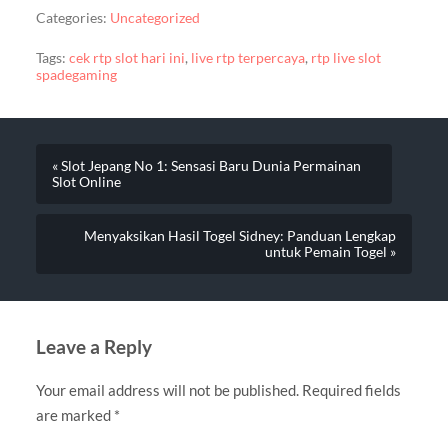
Categories:
Uncategorized
Tags:
cek rtp slot hari ini
,
live rtp terpercaya
,
rtp live slot
spadegaming
« Slot Jepang No 1: Sensasi Baru Dunia Permainan
Slot Online
Menyaksikan Hasil Togel Sidney: Panduan Lengkap
untuk Pemain Togel »
Leave a Reply
Your email address will not be published.
Required fields
are marked
*