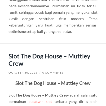
pada kesederhanaannya. Permainan ini tidak terlalu
rumit, sehingga cocok bagi pemain yang menyukai slot
klasik dengan sentuhan fitur modern. Tema
keberuntungan yang kuat juga memberikan sensasi
optimisme setiap kali gulungan diputar.
Slot The Dog House – Muttley
Crew
OCTOBER 30, 2025
/
0 COMMENTS
Slot The Dog House – Muttley Crew
Slot
The Dog House – Muttley Crew
adalah salah satu
permainan
pusatwin slot
terbaru yang dirilis oleh