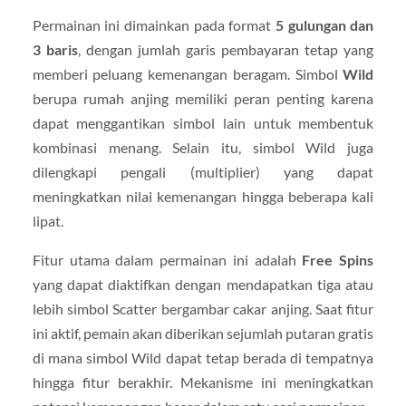
Permainan ini dimainkan pada format
5 gulungan dan
3 baris
, dengan jumlah garis pembayaran tetap yang
memberi peluang kemenangan beragam. Simbol
Wild
berupa rumah anjing memiliki peran penting karena
dapat menggantikan simbol lain untuk membentuk
kombinasi menang. Selain itu, simbol Wild juga
dilengkapi pengali (multiplier) yang dapat
meningkatkan nilai kemenangan hingga beberapa kali
lipat.
Fitur utama dalam permainan ini adalah
Free Spins
yang dapat diaktifkan dengan mendapatkan tiga atau
lebih simbol Scatter bergambar cakar anjing. Saat fitur
ini aktif, pemain akan diberikan sejumlah putaran gratis
di mana simbol Wild dapat tetap berada di tempatnya
hingga fitur berakhir. Mekanisme ini meningkatkan