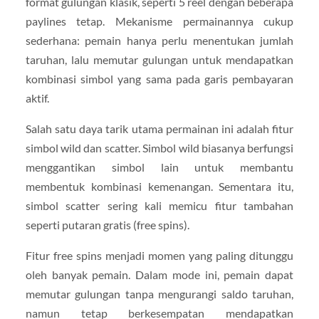
format gulungan klasik, seperti 5 reel dengan beberapa
paylines tetap. Mekanisme permainannya cukup
sederhana: pemain hanya perlu menentukan jumlah
taruhan, lalu memutar gulungan untuk mendapatkan
kombinasi simbol yang sama pada garis pembayaran
aktif.
Salah satu daya tarik utama permainan ini adalah fitur
simbol wild dan scatter. Simbol wild biasanya berfungsi
menggantikan simbol lain untuk membantu
membentuk kombinasi kemenangan. Sementara itu,
simbol scatter sering kali memicu fitur tambahan
seperti putaran gratis (free spins).
Fitur free spins menjadi momen yang paling ditunggu
oleh banyak pemain. Dalam mode ini, pemain dapat
memutar gulungan tanpa mengurangi saldo taruhan,
namun tetap berkesempatan mendapatkan