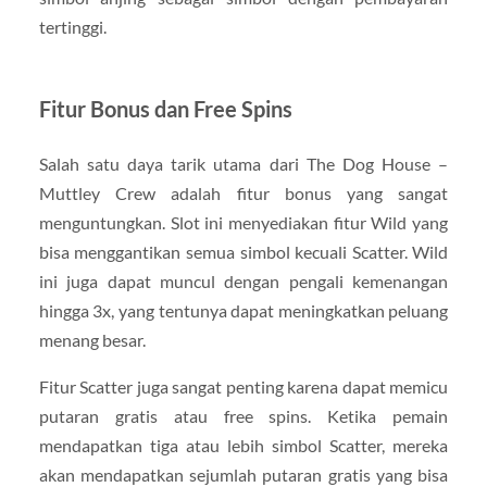
tertinggi.
Fitur Bonus dan Free Spins
Salah satu daya tarik utama dari The Dog House –
Muttley Crew adalah fitur bonus yang sangat
menguntungkan. Slot ini menyediakan fitur Wild yang
bisa menggantikan semua simbol kecuali Scatter. Wild
ini juga dapat muncul dengan pengali kemenangan
hingga 3x, yang tentunya dapat meningkatkan peluang
menang besar.
Fitur Scatter juga sangat penting karena dapat memicu
putaran gratis atau free spins. Ketika pemain
mendapatkan tiga atau lebih simbol Scatter, mereka
akan mendapatkan sejumlah putaran gratis yang bisa