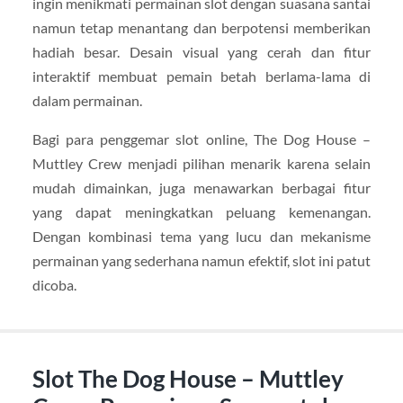
ingin menikmati permainan slot dengan suasana santai
namun tetap menantang dan berpotensi memberikan
hadiah besar. Desain visual yang cerah dan fitur
interaktif membuat pemain betah berlama-lama di
dalam permainan.
Bagi para penggemar slot online, The Dog House –
Muttley Crew menjadi pilihan menarik karena selain
mudah dimainkan, juga menawarkan berbagai fitur
yang dapat meningkatkan peluang kemenangan.
Dengan kombinasi tema yang lucu dan mekanisme
permainan yang sederhana namun efektif, slot ini patut
dicoba.
Slot The Dog House – Muttley