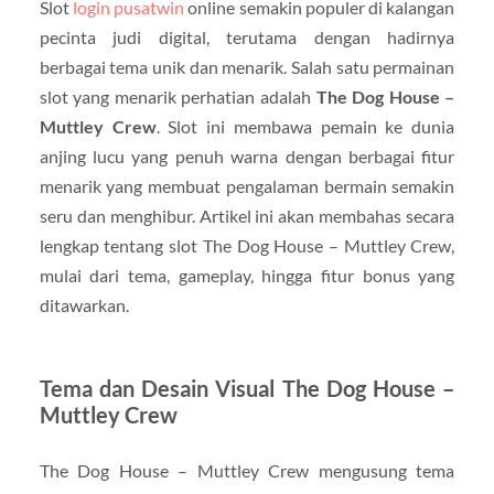
Slot
login pusatwin
online semakin populer di kalangan
pecinta judi digital, terutama dengan hadirnya
berbagai tema unik dan menarik. Salah satu permainan
slot yang menarik perhatian adalah
The Dog House –
Muttley Crew
. Slot ini membawa pemain ke dunia
anjing lucu yang penuh warna dengan berbagai fitur
menarik yang membuat pengalaman bermain semakin
seru dan menghibur. Artikel ini akan membahas secara
lengkap tentang slot The Dog House – Muttley Crew,
mulai dari tema, gameplay, hingga fitur bonus yang
ditawarkan.
Tema dan Desain Visual The Dog House –
Muttley Crew
The Dog House – Muttley Crew mengusung tema