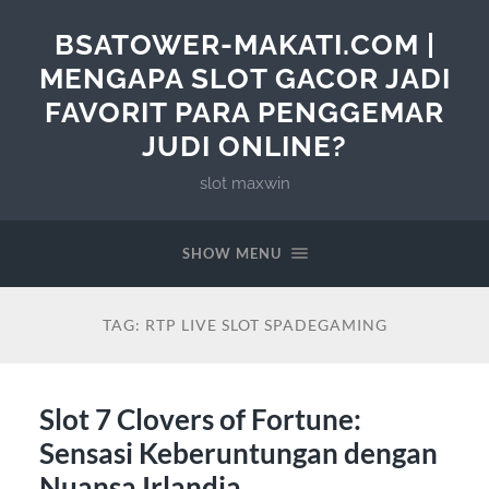
BSATOWER-MAKATI.COM |
MENGAPA SLOT GACOR JADI
FAVORIT PARA PENGGEMAR
JUDI ONLINE?
slot maxwin
SHOW MENU
TAG:
RTP LIVE SLOT SPADEGAMING
Slot 7 Clovers of Fortune:
Sensasi Keberuntungan dengan
Nuansa Irlandia