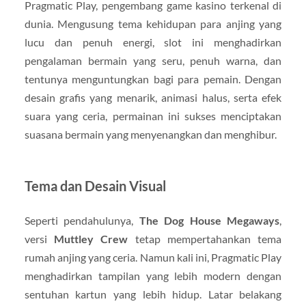
Pragmatic Play, pengembang game kasino terkenal di
dunia. Mengusung tema kehidupan para anjing yang
lucu dan penuh energi, slot ini menghadirkan
pengalaman bermain yang seru, penuh warna, dan
tentunya menguntungkan bagi para pemain. Dengan
desain grafis yang menarik, animasi halus, serta efek
suara yang ceria, permainan ini sukses menciptakan
suasana bermain yang menyenangkan dan menghibur.
Tema dan Desain Visual
Seperti pendahulunya,
The Dog House Megaways
,
versi
Muttley Crew
tetap mempertahankan tema
rumah anjing yang ceria. Namun kali ini, Pragmatic Play
menghadirkan tampilan yang lebih modern dengan
sentuhan kartun yang lebih hidup. Latar belakang