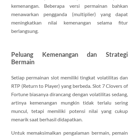
kemenangan. Beberapa versi permainan bahkan
menawarkan pengganda (multiplier) yang dapat
meningkatkan nilai kemenangan selama fitur
berlangsung.
Peluang Kemenangan dan Strategi
Bermain
Setiap permainan slot memiliki tingkat volatilitas dan
RTP (Return to Player) yang berbeda. Slot 7 Clovers of
Fortune biasanya dirancang dengan volatilitas sedang,
artinya kemenangan mungkin tidak terlalu sering
muncul, tetapi memiliki potensi nilai yang cukup
menarik saat berhasil didapatkan.
Untuk memaksimalkan pengalaman bermain, pemain