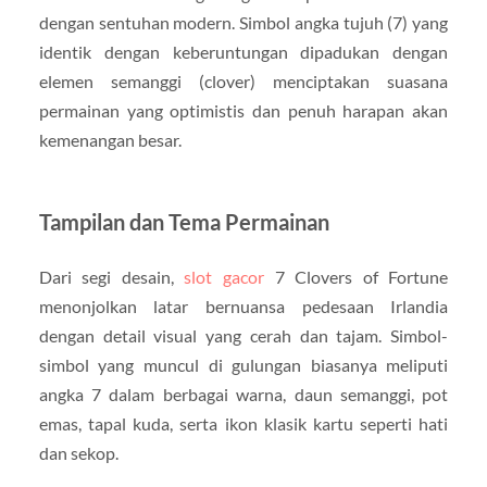
dengan sentuhan modern. Simbol angka tujuh (7) yang
identik dengan keberuntungan dipadukan dengan
elemen semanggi (clover) menciptakan suasana
permainan yang optimistis dan penuh harapan akan
kemenangan besar.
Tampilan dan Tema Permainan
Dari segi desain,
slot gacor
7 Clovers of Fortune
menonjolkan latar bernuansa pedesaan Irlandia
dengan detail visual yang cerah dan tajam. Simbol-
simbol yang muncul di gulungan biasanya meliputi
angka 7 dalam berbagai warna, daun semanggi, pot
emas, tapal kuda, serta ikon klasik kartu seperti hati
dan sekop.