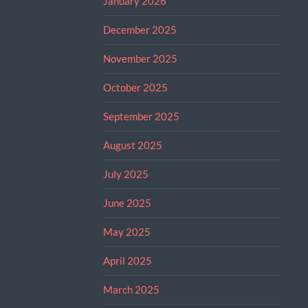
January 2026
December 2025
November 2025
October 2025
September 2025
August 2025
July 2025
June 2025
May 2025
April 2025
March 2025