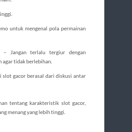
inggi.
emo
untuk
mengenal
pola
permainan
–
Jangan
terlalu
tergiur
dengan
n
agar
tidak
berlebihan.
si
slot
gacor
berasal
dari
diskusi
antar
man
tentang
karakteristik
slot
gacor,
ang
menang
yang
lebih
tinggi.