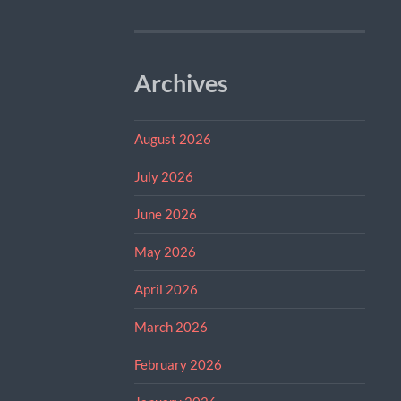
Archives
August 2026
July 2026
June 2026
May 2026
April 2026
March 2026
February 2026