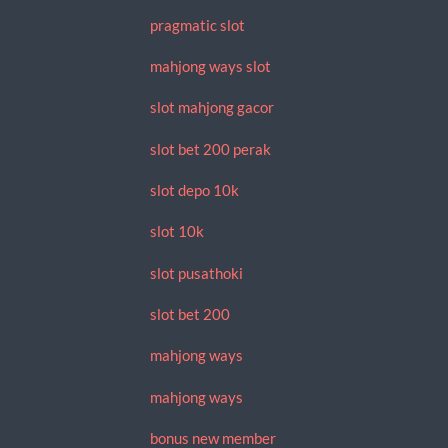
pragmatic slot
mahjong ways slot
slot mahjong gacor
slot bet 200 perak
slot depo 10k
slot 10k
slot pusathoki
slot bet 200
mahjong ways
mahjong ways
bonus new member