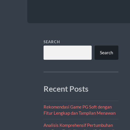
SEARCH
Search
Recent Posts
Rekomendasi Game PG Soft dengan
Fitur Lengkap dan Tampilan Menawan
Analisis Komprehensif Pertumbuhan