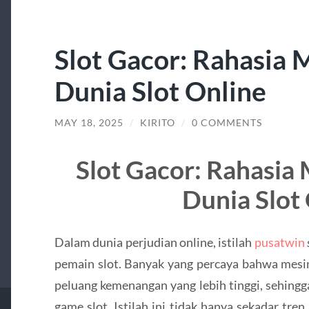
Slot Gacor: Rahasia 
Dunia Slot Online
MAY 18, 2025
/
KIRITO
/
0 COMMENTS
Slot
Gacor:
Rahasia
Dunia
Slot
Dalam
dunia
perjudian
online,
istilah
pusatwin
pemain
slot.
Banyak
yang
percaya
bahwa
mes
peluang
kemenangan
yang
lebih
tinggi,
sehing
game
slot.
Istilah
ini
tidak
hanya
sekadar
tren