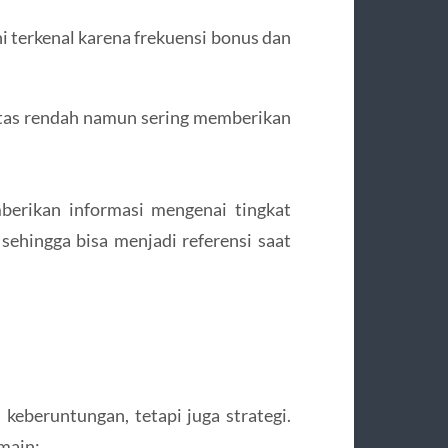
ni
terkenal
karena
frekuensi
bonus
dan
itas
rendah
namun
sering
memberikan
berikan
informasi
mengenai
tingkat
,
sehingga
bisa
menjadi
referensi
saat
n
keberuntungan,
tetapi
juga
strategi.
main: