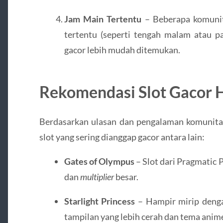
Jam
Main
Tertentu
–
Beberapa
komuni
tertentu (
seperti
tengah
malam
atau
p
gacor
lebih
mudah
ditemukan.
Rekomendasi
Slot
Gacor
Berdasarkan
ulasan
dan
pengalaman
komunit
slot
yang
sering
dianggap
gacor
antara
lain:
Gates
of
Olympus
–
Slot
dari
Pragmatic
P
dan
multiplier
besar.
Starlight
Princess
–
Hampir
mirip
deng
tampilan
yang
lebih
cerah
dan
tema
anim