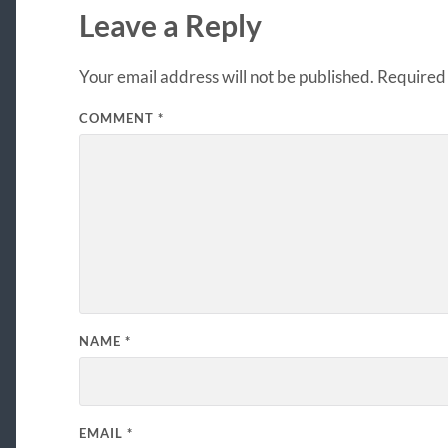
Leave a Reply
Your email address will not be published.
Required 
COMMENT
*
NAME
*
EMAIL
*