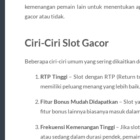
kemenangan
pemain
lain
untuk
menentukan
a
gacor
atau
tidak.
Ciri-
Ciri
Slot
Gacor
Beberapa
ciri-
ciri
umum
yang
sering
dikaitkan
d
RTP
Tinggi
–
Slot
dengan
RTP (
Return
memiliki
peluang
menang
yang
lebih
baik
Fitur
Bonus
Mudah
Didapatkan
–
Slot
y
fitur
bonus
lainnya
biasanya
masuk
dala
Frekuensi
Kemenangan
Tinggi
–
Jika
slo
atau
sedang
dalam
durasi
pendek,
pemai