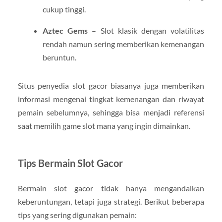
cukup
tinggi.
Aztec
Gems
–
Slot
klasik
dengan
volatilitas
rendah
namun
sering
memberikan
kemenangan
beruntun.
Situs
penyedia
slot
gacor
biasanya
juga
memberikan
informasi
mengenai
tingkat
kemenangan
dan
riwayat
pemain
sebelumnya,
sehingga
bisa
menjadi
referensi
saat
memilih
game
slot
mana
yang
ingin
dimainkan.
Tips
Bermain
Slot
Gacor
Bermain
slot
gacor
tidak
hanya
mengandalkan
keberuntungan,
tetapi
juga
strategi.
Berikut
beberapa
tips
yang
sering
digunakan
pemain: