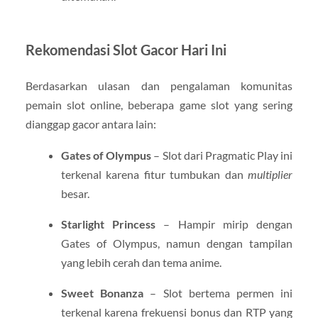
Rekomendasi
Slot
Gacor
Hari
Ini
Berdasarkan
ulasan
dan
pengalaman
komunitas
pemain
slot
online,
beberapa
game
slot
yang
sering
dianggap
gacor
antara
lain:
Gates
of
Olympus
–
Slot
dari
Pragmatic
Play
ini
terkenal
karena
fitur
tumbukan
dan
multiplier
besar.
Starlight
Princess
–
Hampir
mirip
dengan
Gates
of
Olympus,
namun
dengan
tampilan
yang
lebih
cerah
dan
tema
anime.
Sweet
Bonanza
–
Slot
bertema
permen
ini
terkenal
karena
frekuensi
bonus
dan
RTP
yang