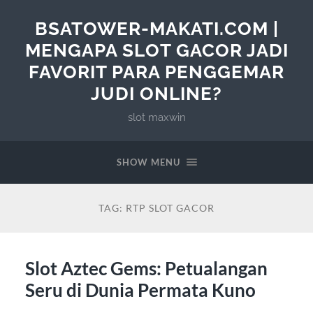
BSATOWER-MAKATI.COM |
MENGAPA SLOT GACOR JADI
FAVORIT PARA PENGGEMAR
JUDI ONLINE?
slot maxwin
SHOW MENU
TAG:
RTP SLOT GACOR
Slot Aztec Gems: Petualangan
Seru di Dunia Permata Kuno