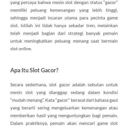
yang
percaya
bahwa
mesin
slot
dengan
status “
gacor”
memiliki
peluang
kemenangan
yang
lebih
tinggi,
sehingga
menjadi
incaran
utama
para
pecinta
game
slot.
Istilah
ini
tidak
hanya
sekadar
tren,
melainkan
telah
menjadi
bagian
dari
strategi
banyak
pemain
untuk
meningkatkan
peluang
menang
saat
bermain
slot
online.
Apa
Itu
Slot
Gacor?
Secara
sederhana,
slot
gacor
adalah
sebutan
untuk
mesin
slot
yang
dianggap
sedang
dalam
kondisi
“
mudah
menang”.
Kata “
gacor”
berasal
dari
bahasa
gaul
yang
berarti
sering
mengeluarkan
kemenangan
atau
memberikan
hasil
yang
menguntungkan
bagi
pemain.
Dalam
praktiknya,
pemain
akan
mencari
game
slot