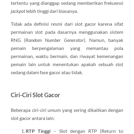
tertentu
yang
dianggap
sedang
memberikan
frekuensi
jackpot
lebih
tinggi
dari
biasanya.
Tidak
ada
definisi
resmi
dari
slot
gacor
karena
sifat
permainan
slot
pada
dasarnya
menggunakan
sistem
RNG (
Random
Number
Generator
).
Namun,
banyak
pemain
berpengalaman
yang
memantau
pola
permainan,
waktu
bermain,
dan
riwayat
kemenangan
pemain
lain
untuk
menentukan
apakah
sebuah
slot
sedang
dalam
fase
gacor
atau
tidak.
Ciri-
Ciri
Slot
Gacor
Beberapa
ciri-
ciri
umum
yang
sering
dikaitkan
dengan
slot
gacor
antara
lain:
RTP
Tinggi
–
Slot
dengan
RTP (
Return
to