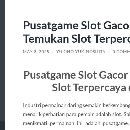
Pusatgame Slot Gacor
Temukan Slot Terper
MAY 3, 2025
/
YUKINO YUKINOSHITA
/
0 COM
Pusatgame Slot Gacor 
Slot Terpercaya
Industri permainan daring semakin berkembang,
menarik perhatian para pemain adalah slot. Sa
menikmati permainan ini adalah pusatgame.