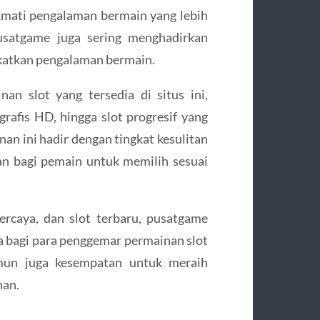
kmati pengalaman bermain yang lebih
pusatgame juga sering menghadirkan
katkan pengalaman bermain.
an slot yang tersedia di situs ini,
 grafis HD, hingga slot progresif yang
an ini hadir dengan tingkat kesulitan
n bagi pemain untuk memilih sesuai
percaya, dan slot terbaru, pusatgame
ma bagi para penggemar permainan slot
mun juga kesempatan untuk meraih
nan.