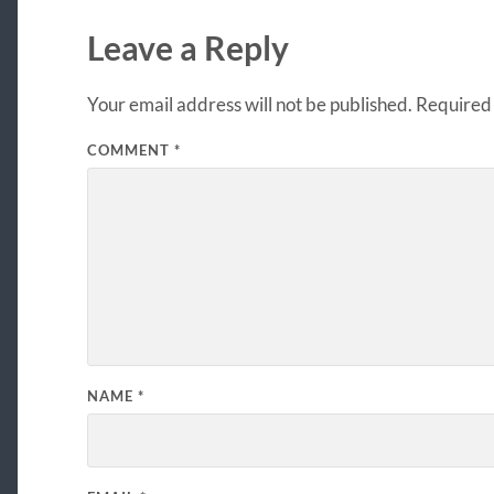
Leave a Reply
Your email address will not be published.
Required 
COMMENT
*
NAME
*