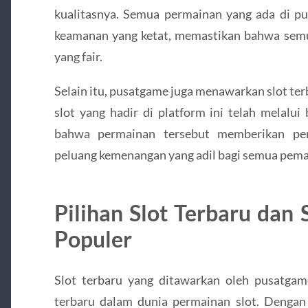
kualitasnya. Semua permainan yang ada di pu
keamanan yang ketat, memastikan bahwa se
yang fair.
Selain itu, pusatgame juga menawarkan slot terba
slot yang hadir di platform ini telah melalu
bahwa permainan tersebut memberikan pe
peluang kemenangan yang adil bagi semua pema
Pilihan Slot Terbaru dan
Populer
Slot terbaru yang ditawarkan oleh pusatgame
terbaru dalam dunia permainan slot. Dengan 