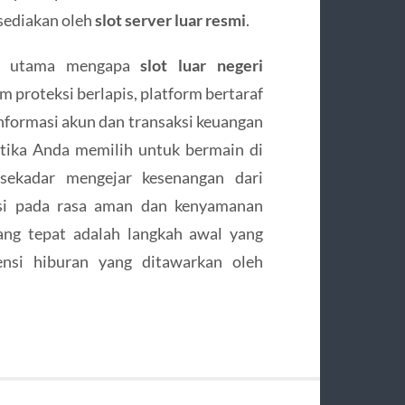
sediakan oleh
slot server luar resmi
.
da utama mengapa
slot luar negeri
 proteksi berlapis, platform bertaraf
nformasi akun dan transaksi keuangan
etika Anda memilih untuk bermain di
sekadar mengejar kesenangan dari
tasi pada rasa aman dan kenyamanan
ang tepat adalah langkah awal yang
ensi hiburan yang ditawarkan oleh