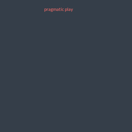
pragmatic play