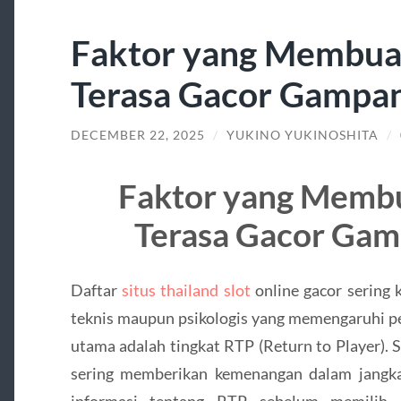
Faktor yang Membuat
Terasa Gacor Gampa
DECEMBER 22, 2025
/
YUKINO YUKINOSHITA
/
Faktor yang Membu
Terasa Gacor Ga
Daftar
situs thailand slot
online gacor sering 
teknis maupun psikologis yang memengaruhi pe
utama adalah tingkat RTP (Return to Player). 
sering memberikan kemenangan dalam jangka