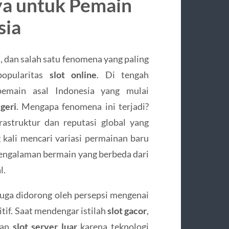
ya untuk Pemain
sia
t, dan salah satu fenomena yang paling
popularitas
slot online
. Di tengah
pemain asal Indonesia yang mulai
egeri
. Mengapa fenomena ini terjadi?
rastruktur dan reputasi global yang
g kali mencari variasi permainan baru
pengalaman bermain yang berbeda dari
l.
juga didorong oleh persepsi mengenai
tif. Saat mendengar istilah
slot gacor
,
gan
slot server luar
karena teknologi