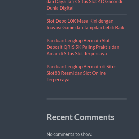
dan Daya Tarik Situs Slot 4D Gacor di
Dunia Digital
Slot Depo 10K Masa Kini dengan
Inovasi Game dan Tampilan Lebih Baik
Panduan Lengkap Bermain Slot
Deposit QRIS 5K Paling Praktis dan
Aman di Situs Slot Terpercaya
Panduan Lengkap Bermain di Situs
Slot88 Resmi dan Slot Online
Terpercaya
Recent Comments
No comments to show.