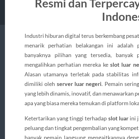
Resmi dan Terperca
Indone
Industri hiburan digital terus berkembang pesa
menarik perhatian belakangan ini adalah 
banyaknya pilihan yang tersedia, banyak 
mengalihkan perhatian mereka ke
slot luar n
Alasan utamanya terletak pada stabilitas inf
dimiliki oleh
server luar negeri
. Pemain serin
yang lebih dinamis, inovatif, dan menawarkan 
apa yang biasa mereka temukan di platform loka
Ketertarikan yang tinggi terhadap
slot luar
ini 
peluang dan tingkat pengembalian yang kompeti
banyak pemain langsung mengaitkannya den