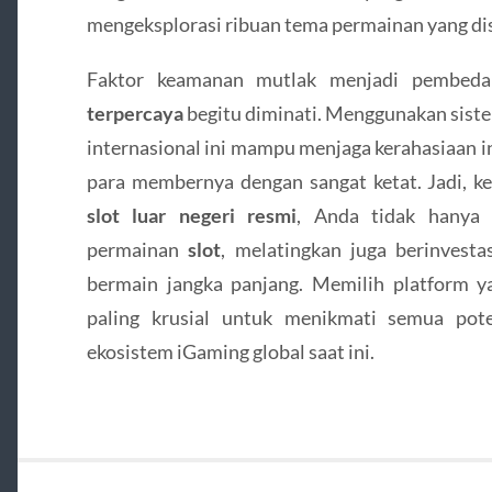
mengeksplorasi ribuan tema permainan yang di
Faktor keamanan mutlak menjadi pembe
terpercaya
begitu diminati. Menggunakan sistem
internasional ini mampu menjaga kerahasiaan i
para membernya dengan sangat ketat. Jadi, k
slot luar negeri resmi
, Anda tidak hanya 
permainan
slot
, melatingkan juga berinves
bermain jangka panjang. Memilih platform y
paling krusial untuk menikmati semua pot
ekosistem iGaming global saat ini.