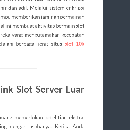
hir dan adil. Melalui sistem enkripsi
mpu memberikan jaminan permainan
 Hal ini membuat aktivitas bermain
slot
mereka yang mengutamakan kecepatan
lajahi berbagai jenis
situs
slot 10k
nk Slot Server Luar
ng memerlukan ketelitian ekstra,
ing dengan usahanya. Ketika Anda