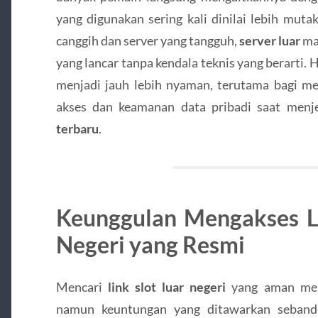
yang digunakan sering kali dinilai lebih mutak
canggih dan server yang tangguh,
server luar
ma
yang lancar tanpa kendala teknis yang berarti.
menjadi jauh lebih nyaman, terutama bagi 
akses dan keamanan data pribadi saat menje
terbaru
.
Keunggulan Mengakses Li
Negeri yang Resmi
Mencari
link slot luar negeri
yang aman mema
namun keuntungan yang ditawarkan seband