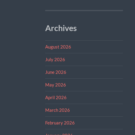
Archives
August 2026
July 2026
June 2026
May 2026
April 2026
March 2026
February 2026