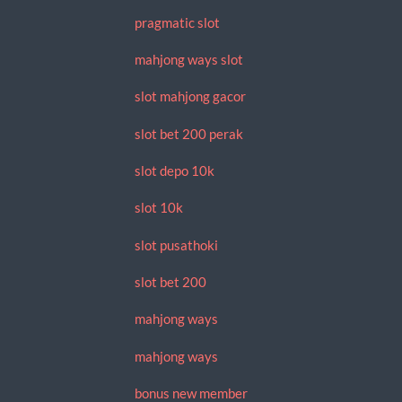
pragmatic slot
mahjong ways slot
slot mahjong gacor
slot bet 200 perak
slot depo 10k
slot 10k
slot pusathoki
slot bet 200
mahjong ways
mahjong ways
bonus new member