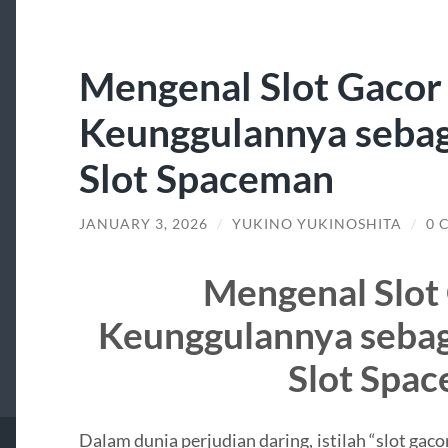
Mengenal Slot Gacor
Keunggulannya sebag
Slot Spaceman
JANUARY 3, 2026
/
YUKINO YUKINOSHITA
/
0 
Mengenal Slot
Keunggulannya sebag
Slot Spa
Dalam dunia perjudian daring, istilah “slot gaco