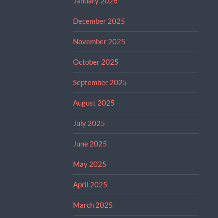
January 2026
December 2025
November 2025
October 2025
September 2025
August 2025
July 2025
June 2025
May 2025
April 2025
March 2025