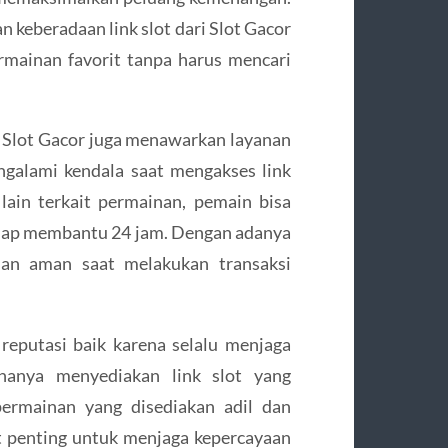
keberadaan link slot dari Slot Gacor
rmainan favorit tanpa harus mencari
 Slot Gacor juga menawarkan layanan
ngalami kendala saat mengakses link
ain terkait permainan, pemain bisa
iap membantu 24 jam. Dengan adanya
 dan aman saat melakukan transaksi
 reputasi baik karena selalu menjaga
 hanya menyediakan link slot yang
permainan yang disediakan adil dan
at penting untuk menjaga kepercayaan