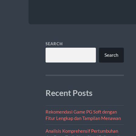
SEARCH
Search
Recent Posts
Rekomendasi Game PG Soft dengan
Fitur Lengkap dan Tampilan Menawan
Analisis Komprehensif Pertumbuhan