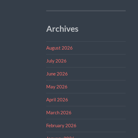
Archives
August 2026
July 2026
June 2026
May 2026
April 2026
March 2026
February 2026