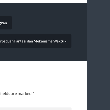
gkan
Perpaduan Fantasi dan Mekanisme Waktu »
fields are marked
*