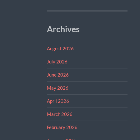
Archives
August 2026
July 2026
June 2026
May 2026
April 2026
March 2026
February 2026