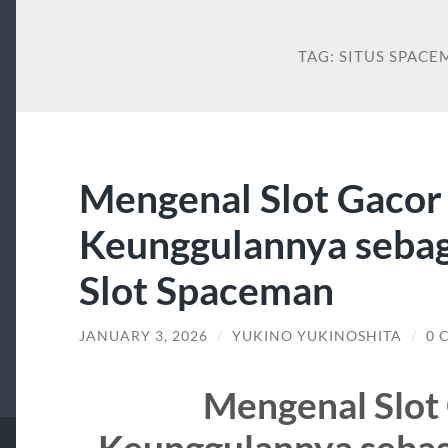
TAG:
SITUS SPACE
Mengenal Slot Gacor
Keunggulannya sebag
Slot Spaceman
JANUARY 3, 2026
/
YUKINO YUKINOSHITA
/
0 
Mengenal Slot
Keunggulannya sebag