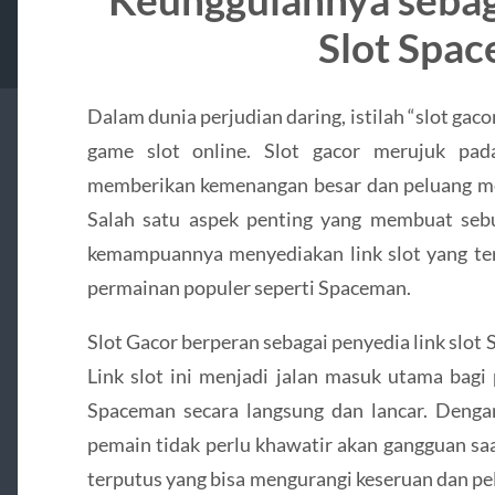
Slot Spa
Dalam dunia perjudian daring, istilah “slot gaco
game slot online. Slot gacor merujuk pad
memberikan kemenangan besar dan peluang me
Salah satu aspek penting yang membuat sebua
kemampuannya menyediakan link slot yang te
permainan populer seperti Spaceman.
Slot Gacor berperan sebagai penyedia link slot
Link slot ini menjadi jalan masuk utama bag
Spaceman secara langsung dan lancar. Dengan
pemain tidak perlu khawatir akan gangguan saa
terputus yang bisa mengurangi keseruan dan pelu