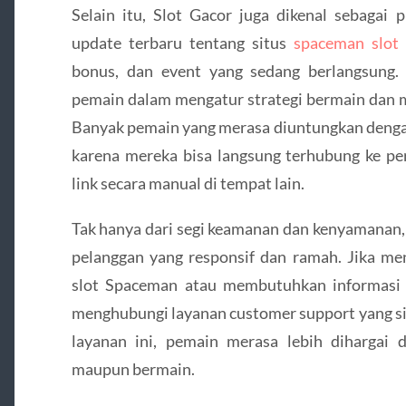
Selain itu, Slot Gacor juga dikenal sebagai
update terbaru tentang situs
spaceman slot
bonus, dan event yang sedang berlangsung.
pemain dalam mengatur strategi bermain dan
Banyak pemain yang merasa diuntungkan dengan 
karena mereka bisa langsung terhubung ke pe
link secara manual di tempat lain.
Tak hanya dari segi keamanan dan kenyamanan,
pelanggan yang responsif dan ramah. Jika me
slot Spaceman atau membutuhkan informasi l
menghubungi layanan customer support yang s
layanan ini, pemain merasa lebih dihargai
maupun bermain.