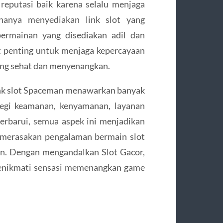
 reputasi baik karena selalu menjaga
 hanya menyediakan link slot yang
permainan yang disediakan adil dan
at penting untuk menjaga kepercayaan
ng sehat dan menyenangkan.
ink slot Spaceman menawarkan banyak
segi keamanan, kenyamanan, layanan
iperbarui, semua aspek ini menjadikan
 merasakan pengalaman bermain slot
n. Dengan mengandalkan Slot Gacor,
menikmati sensasi memenangkan game