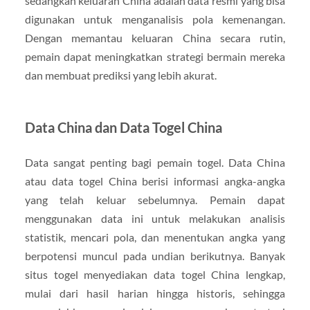
sedangkan keluaran China adalah data resmi yang bisa
digunakan untuk menganalisis pola kemenangan.
Dengan memantau keluaran China secara rutin,
pemain dapat meningkatkan strategi bermain mereka
dan membuat prediksi yang lebih akurat.
Data China dan Data Togel China
Data sangat penting bagi pemain togel. Data China
atau data togel China berisi informasi angka-angka
yang telah keluar sebelumnya. Pemain dapat
menggunakan data ini untuk melakukan analisis
statistik, mencari pola, dan menentukan angka yang
berpotensi muncul pada undian berikutnya. Banyak
situs togel menyediakan data togel China lengkap,
mulai dari hasil harian hingga historis, sehingga