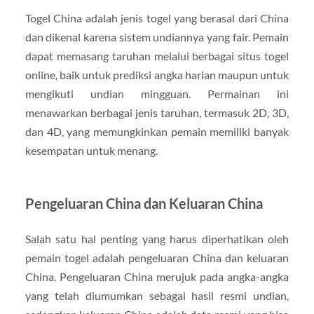
Togel China adalah jenis togel yang berasal dari China
dan dikenal karena sistem undiannya yang fair. Pemain
dapat memasang taruhan melalui berbagai situs togel
online, baik untuk prediksi angka harian maupun untuk
mengikuti undian mingguan. Permainan ini
menawarkan berbagai jenis taruhan, termasuk 2D, 3D,
dan 4D, yang memungkinkan pemain memiliki banyak
kesempatan untuk menang.
Pengeluaran China dan Keluaran China
Salah satu hal penting yang harus diperhatikan oleh
pemain togel adalah pengeluaran China dan keluaran
China. Pengeluaran China merujuk pada angka-angka
yang telah diumumkan sebagai hasil resmi undian,