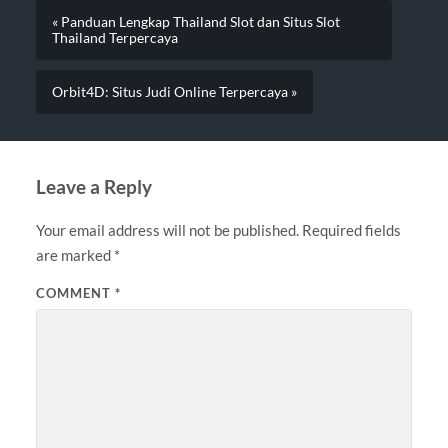
« Panduan Lengkap Thailand Slot dan Situs Slot
Thailand Terpercaya
Orbit4D: Situs Judi Online Terpercaya »
Leave a Reply
Your email address will not be published.
Required fields
are marked
*
COMMENT
*