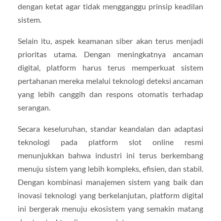
dengan ketat agar tidak mengganggu prinsip keadilan
sistem.
Selain itu, aspek keamanan siber akan terus menjadi
prioritas utama. Dengan meningkatnya ancaman
digital, platform harus terus memperkuat sistem
pertahanan mereka melalui teknologi deteksi ancaman
yang lebih canggih dan respons otomatis terhadap
serangan.
Secara keseluruhan, standar keandalan dan adaptasi
teknologi pada platform slot online resmi
menunjukkan bahwa industri ini terus berkembang
menuju sistem yang lebih kompleks, efisien, dan stabil.
Dengan kombinasi manajemen sistem yang baik dan
inovasi teknologi yang berkelanjutan, platform digital
ini bergerak menuju ekosistem yang semakin matang