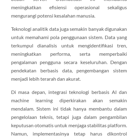
meningkatkan efisiensi operasional sekaligus
mengurangi potensi kesalahan manusia.
Teknologi analitik data juga semakin banyak digunakan
untuk memahami pola penggunaan sistem. Data yang
terkumpul dianalisis untuk mengidentifikasi tren,
meningkatkan performa, serta memperbaiki
pengalaman pengguna secara keseluruhan. Dengan
pendekatan berbasis data, pengembangan sistem
menjadi lebih terarah dan akurat.
Di masa depan, integrasi teknologi berbasis AI dan
machine learning diperkirakan akan semakin
mendalam. Sistem ini tidak hanya membantu dalam
pengelolaan teknis, tetapi juga dalam pengambilan
keputusan otomatis untuk menjaga stabilitas platform.
Namun, implementasinya tetap harus dikontrol