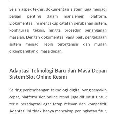
Selain aspek teknis, dokumentasi sistem juga menjadi
bagian penting dalam manajemen platform.
Dokumentasi ini mencakup catatan perubahan sistem,
konfigurasi teknis, hingga prosedur penanganan
masalah. Dengan dokumentasi yang baik, pengelolaan
sistem menjadi lebih terorganisir dan mudah
dikembangkan di masa depan.
Adaptasi Teknologi Baru dan Masa Depan
Sistem Slot Online Resmi
Seiring perkembangan teknologi digital yang semakin
cepat, platform slot online resmi juga dituntut untuk
terus beradaptasi agar tetap relevan dan kompetitif.
Adaptasi ini tidak hanya mencakup peningkatan fitur,