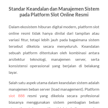
Standar Keandalan dan Manajemen Sistem
pada Platform Slot Online Resmi
Dalam ekosistem hiburan digital modern, platform slot
online resmi tidak hanya dinilai dari tampilan atau
variasi fitur, tetapi lebih jauh pada bagaimana sistem
tersebut dikelola secara menyeluruh. Keandalan
sebuah platform ditentukan oleh kombinasi antara
arsitektur teknologi, manajemen server, serta
konsistensi operasional yang berjalan di belakang
layar.
Salah satu aspek utama dalam keandalan sistem adalah
manajemen beban server (load management). Platform
slot 888
resmi yang dikelola secara profesional
biasanya menggunakan sistem pembagian beban