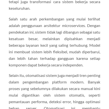
tetapi juga transformasi cara sistem bekerja secara
keseluruhan.
Salah satu arah perkembangan yang mulai terlihat
adalah penggunaan arsitektur microservices. Dengan
pendekatan ini, sistem tidak lagi dibangun sebagai satu
kesatuan besar, melainkan dipisahkan menjadi
beberapa layanan kecil yang saling terhubung. Model
ini membuat sistem lebih fleksibel, mudah diperbarui,
dan lebih tahan terhadap gangguan karena setiap
komponen dapat bekerja secara independen.
Selain itu, otomatisasi sistem juga menjadi tren penting
dalam pengembangan platform modern. Banyak
proses yang sebelumnya dilakukan secara manual kini
mulai digantikan oleh sistem otomatis, seperti
pemantauan performa, deteksi error, hingga optimasi
beban server. Otomatisasi ini membantu