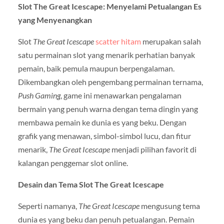
Slot The Great Icescape: Menyelami Petualangan Es
yang Menyenangkan
Slot
The Great Icescape
scatter hitam
merupakan salah
satu permainan slot yang menarik perhatian banyak
pemain, baik pemula maupun berpengalaman.
Dikembangkan oleh pengembang permainan ternama,
Push Gaming
, game ini menawarkan pengalaman
bermain yang penuh warna dengan tema dingin yang
membawa pemain ke dunia es yang beku. Dengan
grafik yang menawan, simbol-simbol lucu, dan fitur
menarik,
The Great Icescape
menjadi pilihan favorit di
kalangan penggemar slot online.
Desain dan Tema Slot The Great Icescape
Seperti namanya,
The Great Icescape
mengusung tema
dunia es yang beku dan penuh petualangan. Pemain