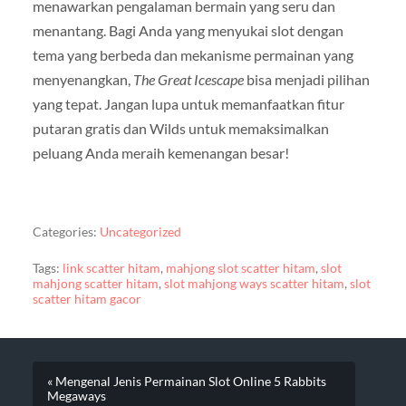
menawarkan pengalaman bermain yang seru dan
menantang. Bagi Anda yang menyukai slot dengan
tema yang berbeda dan mekanisme permainan yang
menyenangkan,
The Great Icescape
bisa menjadi pilihan
yang tepat. Jangan lupa untuk memanfaatkan fitur
putaran gratis dan Wilds untuk memaksimalkan
peluang Anda meraih kemenangan besar!
Categories:
Uncategorized
Tags:
link scatter hitam
,
mahjong slot scatter hitam
,
slot
mahjong scatter hitam
,
slot mahjong ways scatter hitam
,
slot
scatter hitam gacor
« Mengenal Jenis Permainan Slot Online 5 Rabbits
Megaways