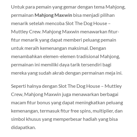
Untuk para pemain yang gemar dengan tema Mahjong,
permainan
Mahjong Maxwin
bisa menjadi pilihan
menarik setelah mencoba Slot The Dog House –
Muttley Crew. Mahjong Maxwin menawarkan fitur-
fitur menarik yang dapat memberi peluang pemain
untuk meraih kemenangan maksimal. Dengan
menambahkan elemen-elemen tradisional Mahjong,
permainan ini memiliki daya tarik tersendiri bagi
mereka yang sudah akrab dengan permainan meja ini.
Seperti halnya dengan Slot The Dog House – Muttley
Crew, Mahjong Maxwin juga menawarkan berbagai
macam fitur bonus yang dapat meningkatkan peluang
kemenangan, termasuk fitur free spins, multiplier, dan
simbol khusus yang memperbesar hadiah yang bisa
didapatkan.