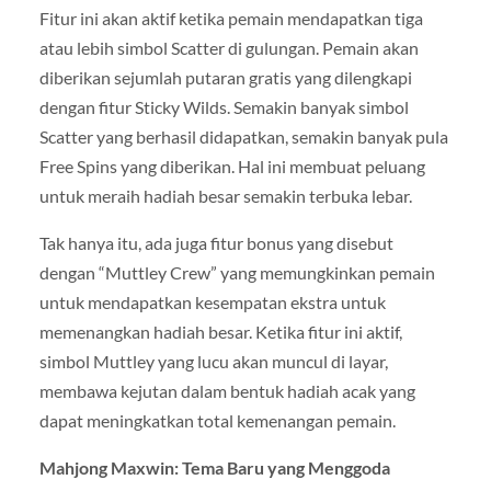
Fitur ini akan aktif ketika pemain mendapatkan tiga
atau lebih simbol Scatter di gulungan. Pemain akan
diberikan sejumlah putaran gratis yang dilengkapi
dengan fitur Sticky Wilds. Semakin banyak simbol
Scatter yang berhasil didapatkan, semakin banyak pula
Free Spins yang diberikan. Hal ini membuat peluang
untuk meraih hadiah besar semakin terbuka lebar.
Tak hanya itu, ada juga fitur bonus yang disebut
dengan “Muttley Crew” yang memungkinkan pemain
untuk mendapatkan kesempatan ekstra untuk
memenangkan hadiah besar. Ketika fitur ini aktif,
simbol Muttley yang lucu akan muncul di layar,
membawa kejutan dalam bentuk hadiah acak yang
dapat meningkatkan total kemenangan pemain.
Mahjong Maxwin: Tema Baru yang Menggoda