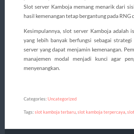
Slot server Kamboja memang menarik dari sisi
hasil kemenangan tetap bergantung pada RNG 
Kesimpulannya, slot server Kamboja adalah ist
yang lebih banyak berfungsi sebagai strategi
server yang dapat menjamin kemenangan. Pema
manajemen modal menjadi kunci agar pen
menyenangkan.
Categories:
Uncategorized
Tags:
slot kamboja terbaru
,
slot kamboja terpercaya
,
slo