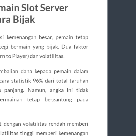
main Slot Server
ra Bijak
si kemenangan besar, pemain tetap
egi bermain yang bijak. Dua faktor
 to Player) dan volatilitas.
embalian dana kepada pemain dalam
ara statistik 96% dari total taruhan
 panjang. Namun, angka ini tidak
ermainan tetap bergantung pada
ot dengan volatilitas rendah memberi
latilitas tinggi memberi kemenangan