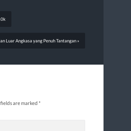
10k
gan Luar Angkasa yang Penuh Tantangan »
fields are marked
*