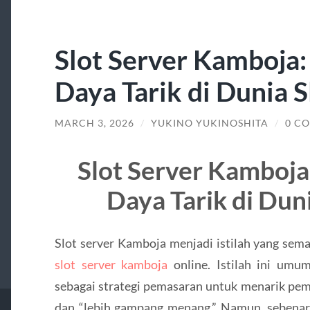
Slot Server Kamboja
Daya Tarik di Dunia S
MARCH 3, 2026
/
YUKINO YUKINOSHITA
/
0 C
Slot Server Kamboj
Daya Tarik di Dun
Slot server Kamboja menjadi istilah yang sem
slot server kamboja
online. Istilah ini umu
sebagai strategi pemasaran untuk menarik pema
dan “lebih gampang menang.” Namun, sebenarny