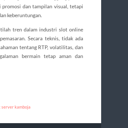
 promosi dan tampilan visual, tetapi
dan keberuntungan.
ilah tren dalam industri slot online
 pemasaran. Secara teknis, tidak ada
haman tentang RTP, volatilitas, dan
galaman bermain tetap aman dan
t server kamboja