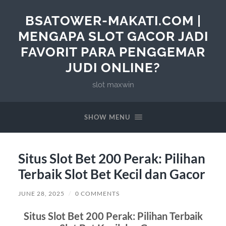
BSATOWER-MAKATI.COM |
MENGAPA SLOT GACOR JADI
FAVORIT PARA PENGGEMAR
JUDI ONLINE?
slot maxwin
SHOW MENU
Situs Slot Bet 200 Perak: Pilihan
Terbaik Slot Bet Kecil dan Gacor
JUNE 28, 2025
/
0 COMMENTS
Situs Slot Bet 200 Perak: Pilihan Terbaik