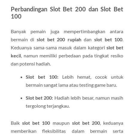
Perbandingan Slot Bet 200 dan Slot Bet
100
Banyak pemain juga mempertimbangkan antara
bermain di
slot bet 200 rupiah
dan
slot bet 100
.
Keduanya sama-sama masuk dalam kategori
slot bet
kecil
, namun memiliki perbedaan pada tingkat resiko
dan potensi hadiah.
Slot bet 100:
Lebih hemat, cocok untuk
bermain sangat lama atau testing game baru.
Slot bet 200:
Hadiah lebih besar, namun masih
tergolong terjangkau.
Baik
slot bet 100
maupun
slot bet 200
, keduanya
memberikan fleksibilitas dalam bermain serta