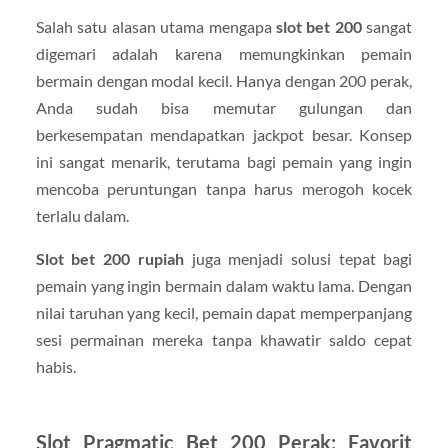
Salah satu alasan utama mengapa
slot bet 200
sangat
digemari adalah karena memungkinkan pemain
bermain dengan modal kecil. Hanya dengan 200 perak,
Anda sudah bisa memutar gulungan dan
berkesempatan mendapatkan jackpot besar. Konsep
ini sangat menarik, terutama bagi pemain yang ingin
mencoba peruntungan tanpa harus merogoh kocek
terlalu dalam.
Slot bet 200 rupiah
juga menjadi solusi tepat bagi
pemain yang ingin bermain dalam waktu lama. Dengan
nilai taruhan yang kecil, pemain dapat memperpanjang
sesi permainan mereka tanpa khawatir saldo cepat
habis.
Slot Pragmatic Bet 200 Perak: Favorit