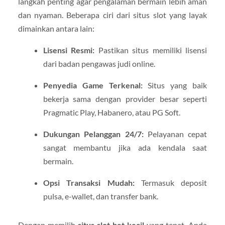
langkah penting agar pengalaman bermain lebih aman
dan nyaman. Beberapa ciri dari situs slot yang layak
dimainkan antara lain:
Lisensi Resmi:
Pastikan situs memiliki lisensi
dari badan pengawas judi online.
Penyedia Game Terkenal:
Situs yang baik
bekerja sama dengan provider besar seperti
Pragmatic Play, Habanero, atau PG Soft.
Dukungan Pelanggan 24/7:
Pelayanan cepat
sangat membantu jika ada kendala saat
bermain.
Opsi Transaksi Mudah:
Termasuk deposit
pulsa, e-wallet, dan transfer bank.
Dengan memilih
situs slot bet kecil
yang tepat, Anda