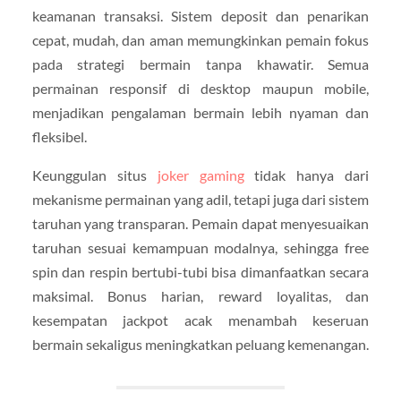
keamanan transaksi. Sistem deposit dan penarikan
cepat, mudah, dan aman memungkinkan pemain fokus
pada strategi bermain tanpa khawatir. Semua
permainan responsif di desktop maupun mobile,
menjadikan pengalaman bermain lebih nyaman dan
fleksibel.
Keunggulan situs
joker gaming
tidak hanya dari
mekanisme permainan yang adil, tetapi juga dari sistem
taruhan yang transparan. Pemain dapat menyesuaikan
taruhan sesuai kemampuan modalnya, sehingga free
spin dan respin bertubi-tubi bisa dimanfaatkan secara
maksimal. Bonus harian, reward loyalitas, dan
kesempatan jackpot acak menambah keseruan
bermain sekaligus meningkatkan peluang kemenangan.