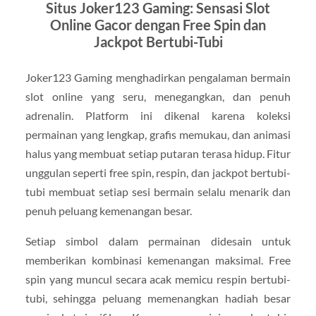
Situs Joker123 Gaming: Sensasi Slot
Online Gacor dengan Free Spin dan
Jackpot Bertubi-Tubi
Joker123 Gaming menghadirkan pengalaman bermain
slot online yang seru, menegangkan, dan penuh
adrenalin. Platform ini dikenal karena koleksi
permainan yang lengkap, grafis memukau, dan animasi
halus yang membuat setiap putaran terasa hidup. Fitur
unggulan seperti free spin, respin, dan jackpot bertubi-
tubi membuat setiap sesi bermain selalu menarik dan
penuh peluang kemenangan besar.
Setiap simbol dalam permainan didesain untuk
memberikan kombinasi kemenangan maksimal. Free
spin yang muncul secara acak memicu respin bertubi-
tubi, sehingga peluang memenangkan hadiah besar