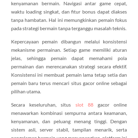
kenyamanan bermain. Navigasi antar game cepat,
waktu loading singkat, dan fitur bonus dapat diakses
tanpa hambatan. Hal ini memungkinkan pemain fokus
pada strategi bermain tanpa terganggu masalah teknis.
Kepercayaan pemain dibangun melalui konsistensi
mekanisme permainan. Setiap game memiliki aturan
jelas, sehingga pemain dapat memahami pola
permainan dan merencanakan strategi secara efektif.
Konsistensi ini membuat pemain lama tetap setia dan
pemain baru terus mencari situs gacor online sebagai
pilihan utama.
Secara keseluruhan, situs
slot 88
gacor online
menawarkan kombinasi sempurna antara keamanan,
kenyamanan, dan peluang menang tinggi. Dengan
sistem asli, server stabil, tampilan menarik, serta
pengalaman bermain yang menyenangkan, platform ini