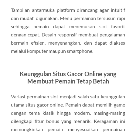
Tampilan antarmuka platform dirancang agar intuitif
dan mudah digunakan. Menu permainan tersusun rapi
sehingga pemain dapat menemukan slot favorit
dengan cepat. Desain responsif membuat pengalaman
bermain efisien, menyenangkan, dan dapat diakses
melalui komputer maupun smartphone.
Keunggulan Situs Gacor Online yang
Membuat Pemain Tetap Betah
Variasi permainan slot menjadi salah satu keunggulan
utama situs gacor online. Pemain dapat memilih game
dengan tema klasik hingga modern, masing-masing
dilengkapi fitur bonus yang menarik. Keragaman ini
memungkinkan pemain menyesuaikan permainan