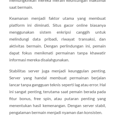
memungkinkan mereka meraih keuntungan maksimal
saat bermain.
Keamanan menjadi faktor utama yang membuat
platform ini diminati. Situs gacor online biasanya
menggunakan sistem enkripsi canggih untuk
melindungi data pribadi, riwayat transaksi, dan
aktivitas bermain. Dengan perlindungan ini, pemain
dapat fokus menikmati permainan tanpa khawatir
informasi mereka disalahgunakan.
Stabilitas server juga menjadi keunggulan penting.
Server yang handal membuat permainan berjalan
lancar tanpa gangguan teknis seperti lag atau error. Hal
ini sangat penting, terutama saat pemain berada pada
fitur bonus, free spin, atau putaran penting yang
menentukan hasil kemenangan. Dengan server stabil,
pengalaman bermain menjadi nyaman dan konsisten.