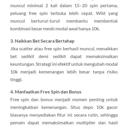
muncul minimal 2 kali dalam 15–20 spin pertama,
peluang free spin terbuka lebih cepat. Wild yang
muncul berturut-turut membantu membentuk
kombinasi besar meski modal awal hanya 10k.
3. Naikkan Bet Secara Bertahap
Jika scatter atau free spin berhasil muncul, menaikkan
bet sedikit demi sedikit dapat memaksimalkan
keuntungan. Strategi ini efektif untuk mengubah modal
10k menjadi kemenangan lebih besar tanpa risiko
tinggi.
4. Manfaatkan Free Spin dan Bonus
Free spin dan bonus menjadi momen penting untuk
meningkatkan kemenangan. Situs depo 10k gacor
biasanya menyediakan fitur ini secara rutin, sehingga
pemain dapat memaksimalkan multiplier dan hasil