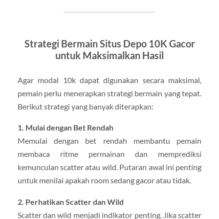
Strategi Bermain Situs Depo 10K Gacor
untuk Maksimalkan Hasil
Agar modal 10k dapat digunakan secara maksimal,
pemain perlu menerapkan strategi bermain yang tepat.
Berikut strategi yang banyak diterapkan:
1. Mulai dengan Bet Rendah
Memulai dengan bet rendah membantu pemain
membaca ritme permainan dan memprediksi
kemunculan scatter atau wild. Putaran awal ini penting
untuk menilai apakah room sedang gacor atau tidak.
2. Perhatikan Scatter dan Wild
Scatter dan wild menjadi indikator penting. Jika scatter