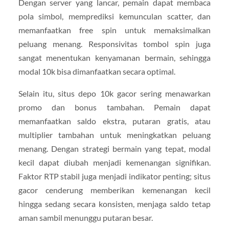
Dengan server yang lancar, pemain dapat membaca
pola simbol, memprediksi kemunculan scatter, dan
memanfaatkan free spin untuk memaksimalkan
peluang menang. Responsivitas tombol spin juga
sangat menentukan kenyamanan bermain, sehingga
modal 10k bisa dimanfaatkan secara optimal.
Selain itu, situs depo 10k gacor sering menawarkan
promo dan bonus tambahan. Pemain dapat
memanfaatkan saldo ekstra, putaran gratis, atau
multiplier tambahan untuk meningkatkan peluang
menang. Dengan strategi bermain yang tepat, modal
kecil dapat diubah menjadi kemenangan signifikan.
Faktor RTP stabil juga menjadi indikator penting; situs
gacor cenderung memberikan kemenangan kecil
hingga sedang secara konsisten, menjaga saldo tetap
aman sambil menunggu putaran besar.