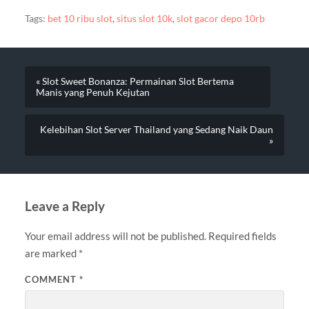
Tags:
bet 10 ribu slot
,
situs slot 10k
,
slot gacor depo 10rb
« Slot Sweet Bonanza: Permainan Slot Bertema
Manis yang Penuh Kejutan
Kelebihan Slot Server Thailand yang Sedang Naik Daun
»
Leave a Reply
Your email address will not be published.
Required fields
are marked
*
COMMENT
*