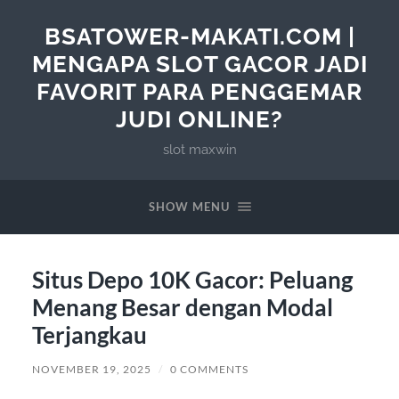
BSATOWER-MAKATI.COM |
MENGAPA SLOT GACOR JADI
FAVORIT PARA PENGGEMAR
JUDI ONLINE?
slot maxwin
SHOW MENU
Situs Depo 10K Gacor: Peluang
Menang Besar dengan Modal
Terjangkau
NOVEMBER 19, 2025
/
0 COMMENTS