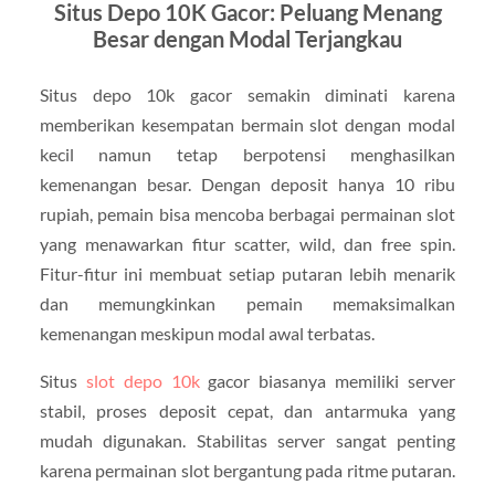
Situs Depo 10K Gacor: Peluang Menang
Besar dengan Modal Terjangkau
Situs depo 10k gacor semakin diminati karena
memberikan kesempatan bermain slot dengan modal
kecil namun tetap berpotensi menghasilkan
kemenangan besar. Dengan deposit hanya 10 ribu
rupiah, pemain bisa mencoba berbagai permainan slot
yang menawarkan fitur scatter, wild, dan free spin.
Fitur-fitur ini membuat setiap putaran lebih menarik
dan memungkinkan pemain memaksimalkan
kemenangan meskipun modal awal terbatas.
Situs
slot depo 10k
gacor biasanya memiliki server
stabil, proses deposit cepat, dan antarmuka yang
mudah digunakan. Stabilitas server sangat penting
karena permainan slot bergantung pada ritme putaran.