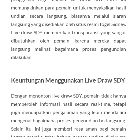
memungkinkan para pemain untuk menyaksikan hasil
undian secara langsung, biasanya melalui siaran
langsung yang disediakan oleh situs resmi togel Sidney.
Live draw SDY memberikan transparansi yang sangat
dibutuhkan oleh pemain, karena mereka dapat
langsung melihat bagaimana proses pengundian
dilakukan.
Keuntungan Menggunakan Live Draw SDY
Dengan menonton live draw SDY, pemain tidak hanya
memperoleh informasi hasil secara real-time, tetapi
juga mendapatkan pengalaman yang lebih mendalam
mengenai bagaimana proses pengundian berlangsung.
Selain itu, ini juga memberi rasa aman bagi pemain
karena mereka tahu bahwa proses undian dilakukan