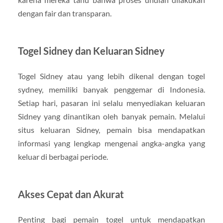
dengan fair dan transparan.
Togel Sidney dan Keluaran Sidney
Togel Sidney atau yang lebih dikenal dengan togel
sydney, memiliki banyak penggemar di Indonesia.
Setiap hari, pasaran ini selalu menyediakan keluaran
Sidney yang dinantikan oleh banyak pemain. Melalui
situs keluaran Sidney, pemain bisa mendapatkan
informasi yang lengkap mengenai angka-angka yang
keluar di berbagai periode.
Akses Cepat dan Akurat
Penting bagi pemain togel untuk mendapatkan