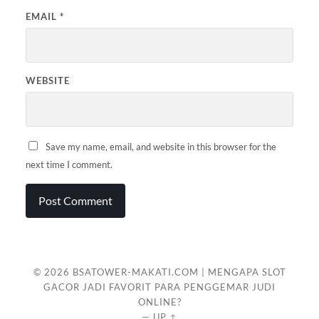
EMAIL
*
WEBSITE
Save my name, email, and website in this browser for the
next time I comment.
© 2026
BSATOWER-MAKATI.COM | MENGAPA SLOT
GACOR JADI FAVORIT PARA PENGGEMAR JUDI
ONLINE?
—
UP ↑