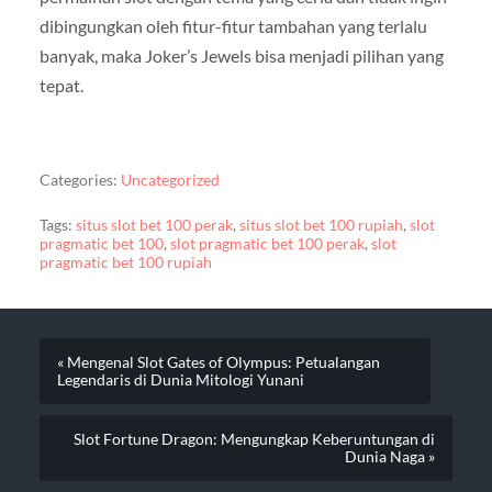
dibingungkan oleh fitur-fitur tambahan yang terlalu
banyak, maka Joker’s Jewels bisa menjadi pilihan yang
tepat.
Categories:
Uncategorized
Tags:
situs slot bet 100 perak
,
situs slot bet 100 rupiah
,
slot
pragmatic bet 100
,
slot pragmatic bet 100 perak
,
slot
pragmatic bet 100 rupiah
« Mengenal Slot Gates of Olympus: Petualangan
Legendaris di Dunia Mitologi Yunani
Slot Fortune Dragon: Mengungkap Keberuntungan di
Dunia Naga »