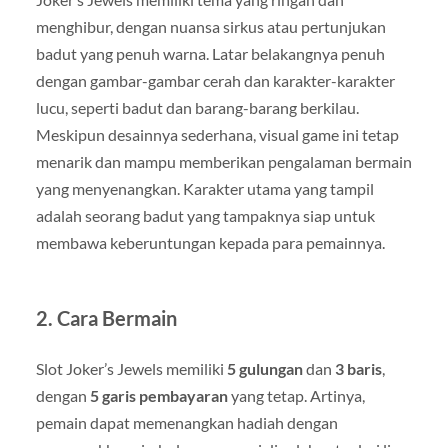
menghibur, dengan nuansa sirkus atau pertunjukan
badut yang penuh warna. Latar belakangnya penuh
dengan gambar-gambar cerah dan karakter-karakter
lucu, seperti badut dan barang-barang berkilau.
Meskipun desainnya sederhana, visual game ini tetap
menarik dan mampu memberikan pengalaman bermain
yang menyenangkan. Karakter utama yang tampil
adalah seorang badut yang tampaknya siap untuk
membawa keberuntungan kepada para pemainnya.
2.
Cara Bermain
Slot Joker’s Jewels memiliki
5 gulungan
dan
3 baris
,
dengan
5 garis pembayaran
yang tetap. Artinya,
pemain dapat memenangkan hadiah dengan