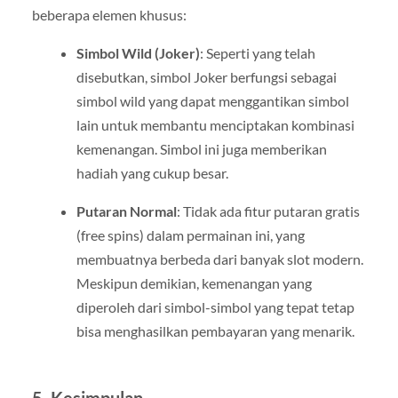
beberapa elemen khusus:
Simbol Wild (Joker)
: Seperti yang telah
disebutkan, simbol Joker berfungsi sebagai
simbol wild yang dapat menggantikan simbol
lain untuk membantu menciptakan kombinasi
kemenangan. Simbol ini juga memberikan
hadiah yang cukup besar.
Putaran Normal
: Tidak ada fitur putaran gratis
(free spins) dalam permainan ini, yang
membuatnya berbeda dari banyak slot modern.
Meskipun demikian, kemenangan yang
diperoleh dari simbol-simbol yang tepat tetap
bisa menghasilkan pembayaran yang menarik.
5.
Kesimpulan