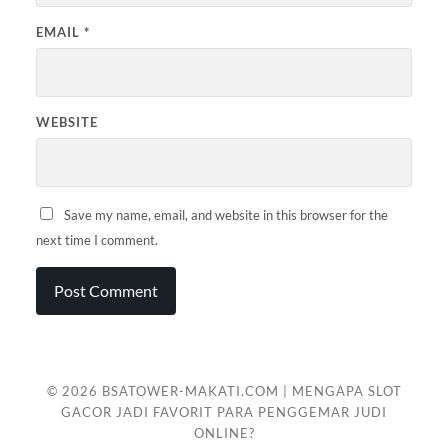
EMAIL
*
WEBSITE
Save my name, email, and website in this browser for the
next time I comment.
© 2026
BSATOWER-MAKATI.COM | MENGAPA SLOT
GACOR JADI FAVORIT PARA PENGGEMAR JUDI
ONLINE?