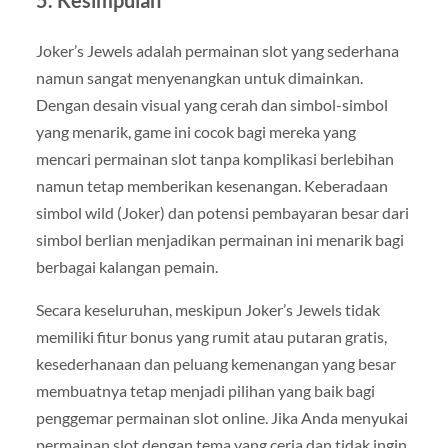
Joker’s Jewels adalah permainan slot yang sederhana
namun sangat menyenangkan untuk dimainkan.
Dengan desain visual yang cerah dan simbol-simbol
yang menarik, game ini cocok bagi mereka yang
mencari permainan slot tanpa komplikasi berlebihan
namun tetap memberikan kesenangan. Keberadaan
simbol wild (Joker) dan potensi pembayaran besar dari
simbol berlian menjadikan permainan ini menarik bagi
berbagai kalangan pemain.
Secara keseluruhan, meskipun Joker’s Jewels tidak
memiliki fitur bonus yang rumit atau putaran gratis,
kesederhanaan dan peluang kemenangan yang besar
membuatnya tetap menjadi pilihan yang baik bagi
penggemar permainan slot online. Jika Anda menyukai
permainan slot dengan tema yang ceria dan tidak ingin