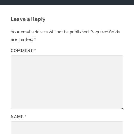
Leave a Reply
Your email address will not be published.
Required fields
are marked
*
COMMENT
*
NAME
*