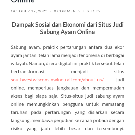
OCTOBER 12, 2025
/
0 COMMENTS
/
STICKY
Dampak Sosial dan Ekonomi dari Situs Judi
Sabung Ayam Online
Sabung ayam, praktik pertarungan antara dua ekor
ayam jantan, telah lama menjadi fenomena di berbagai
wilayah. Namun, di era digital ini, praktik tersebut telah
bertransformasi menjadi situs
southwestwisconsinwinetrail.com/about-us/
judi
online, memperluas jangkauan dan mempermudah
akses bagi siapa saja. Situs-situs judi sabung ayam
online memungkinkan pengguna untuk memasang
taruhan pada pertarungan yang disiarkan secara
langsung, membawa perjudian ke ranah pribadi dengan
risiko yang jauh lebih besar dan tersembunyi.