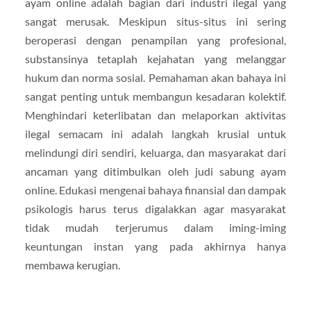
ayam online adalah bagian dari industri ilegal yang
sangat merusak. Meskipun situs-situs ini sering
beroperasi dengan penampilan yang profesional,
substansinya tetaplah kejahatan yang melanggar
hukum dan norma sosial. Pemahaman akan bahaya ini
sangat penting untuk membangun kesadaran kolektif.
Menghindari keterlibatan dan melaporkan aktivitas
ilegal semacam ini adalah langkah krusial untuk
melindungi diri sendiri, keluarga, dan masyarakat dari
ancaman yang ditimbulkan oleh judi sabung ayam
online. Edukasi mengenai bahaya finansial dan dampak
psikologis harus terus digalakkan agar masyarakat
tidak mudah terjerumus dalam iming-iming
keuntungan instan yang pada akhirnya hanya
membawa kerugian.