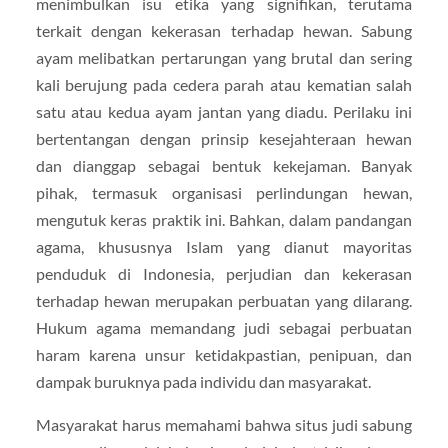
menimbulkan isu etika yang signifikan, terutama
terkait dengan kekerasan terhadap hewan. Sabung
ayam melibatkan pertarungan yang brutal dan sering
kali berujung pada cedera parah atau kematian salah
satu atau kedua ayam jantan yang diadu. Perilaku ini
bertentangan dengan prinsip kesejahteraan hewan
dan dianggap sebagai bentuk kekejaman. Banyak
pihak, termasuk organisasi perlindungan hewan,
mengutuk keras praktik ini. Bahkan, dalam pandangan
agama, khususnya Islam yang dianut mayoritas
penduduk di Indonesia, perjudian dan kekerasan
terhadap hewan merupakan perbuatan yang dilarang.
Hukum agama memandang judi sebagai perbuatan
haram karena unsur ketidakpastian, penipuan, dan
dampak buruknya pada individu dan masyarakat.
Masyarakat harus memahami bahwa situs judi sabung