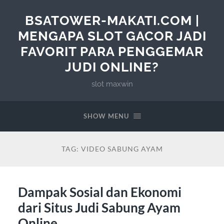
BSATOWER-MAKATI.COM |
MENGAPA SLOT GACOR JADI
FAVORIT PARA PENGGEMAR
JUDI ONLINE?
slot maxwin
SHOW MENU
TAG:
VIDEO SABUNG AYAM
Dampak Sosial dan Ekonomi
dari Situs Judi Sabung Ayam
Online