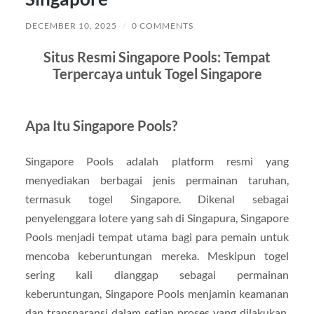
DECEMBER 10, 2025
/
0 COMMENTS
Situs Resmi Singapore Pools: Tempat
Terpercaya untuk Togel Singapore
Apa Itu Singapore Pools?
Singapore Pools adalah platform resmi yang
menyediakan berbagai jenis permainan taruhan,
termasuk togel Singapore. Dikenal sebagai
penyelenggara lotere yang sah di Singapura, Singapore
Pools menjadi tempat utama bagi para pemain untuk
mencoba keberuntungan mereka. Meskipun togel
sering kali dianggap sebagai permainan
keberuntungan, Singapore Pools menjamin keamanan
dan transparansi dalam setiap proses yang dilakukan,