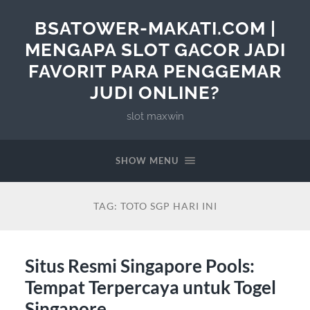
BSATOWER-MAKATI.COM |
MENGAPA SLOT GACOR JADI
FAVORIT PARA PENGGEMAR
JUDI ONLINE?
slot maxwin
SHOW MENU
TAG:
TOTO SGP HARI INI
Situs Resmi Singapore Pools:
Tempat Terpercaya untuk Togel
Singapore