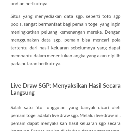
undian berikutnya.
Situs yang menyediakan data sgp, seperti toto sgp
pools, sangat bermanfaat bagi pemain togel yang ingin
meningkatkan peluang kemenangan mereka. Dengan
menggunakan data sgp, pemain bisa mencari pola
tertentu dari hasil keluaran sebelumnya yang dapat
membantu dalam menentukan angka yang akan dipilih
pada putaran berikutnya.
Live Draw SGP: Menyaksikan Hasil Secara
Langsung
Salah satu fitur unggulan yang banyak dicari oleh
pemain togel adalah live draw sgp. Melalui live draw ini,
pemain dapat menyaksikan hasil keluaran sgp secara
langsung. Proses undian dilakukan dengan transparan,