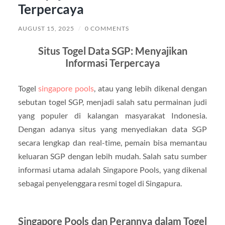
Terpercaya
AUGUST 15, 2025
/
0 COMMENTS
Situs Togel Data SGP: Menyajikan
Informasi Terpercaya
Togel
singapore pools
, atau yang lebih dikenal dengan
sebutan togel SGP, menjadi salah satu permainan judi
yang populer di kalangan masyarakat Indonesia.
Dengan adanya situs yang menyediakan data SGP
secara lengkap dan real-time, pemain bisa memantau
keluaran SGP dengan lebih mudah. Salah satu sumber
informasi utama adalah Singapore Pools, yang dikenal
sebagai penyelenggara resmi togel di Singapura.
Singapore Pools dan Perannya dalam Togel