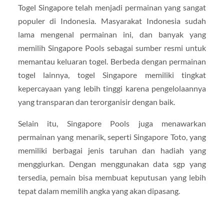
Togel Singapore telah menjadi permainan yang sangat
populer di Indonesia. Masyarakat Indonesia sudah
lama mengenal permainan ini, dan banyak yang
memilih Singapore Pools sebagai sumber resmi untuk
memantau keluaran togel. Berbeda dengan permainan
togel lainnya, togel Singapore memiliki tingkat
kepercayaan yang lebih tinggi karena pengelolaannya
yang transparan dan terorganisir dengan baik.
Selain itu, Singapore Pools juga menawarkan
permainan yang menarik, seperti Singapore Toto, yang
memiliki berbagai jenis taruhan dan hadiah yang
menggiurkan. Dengan menggunakan data sgp yang
tersedia, pemain bisa membuat keputusan yang lebih
tepat dalam memilih angka yang akan dipasang.