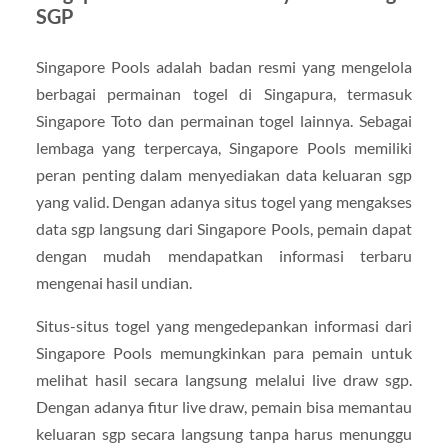
SGP
Singapore Pools adalah badan resmi yang mengelola
berbagai permainan togel di Singapura, termasuk
Singapore Toto dan permainan togel lainnya. Sebagai
lembaga yang terpercaya, Singapore Pools memiliki
peran penting dalam menyediakan data keluaran sgp
yang valid. Dengan adanya situs togel yang mengakses
data sgp langsung dari Singapore Pools, pemain dapat
dengan mudah mendapatkan informasi terbaru
mengenai hasil undian.
Situs-situs togel yang mengedepankan informasi dari
Singapore Pools memungkinkan para pemain untuk
melihat hasil secara langsung melalui live draw sgp.
Dengan adanya fitur live draw, pemain bisa memantau
keluaran sgp secara langsung tanpa harus menunggu