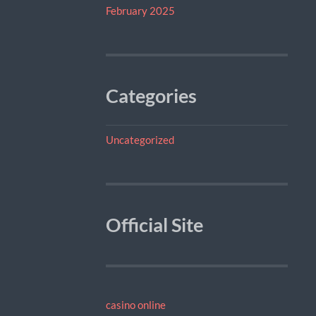
February 2025
Categories
Uncategorized
Official Site
casino online