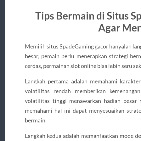
Tips Bermain di Situs 
Agar Me
Memilih situs SpadeGaming gacor hanyalah lan
besar, pemain perlu menerapkan strategi ber
cerdas, permainan slot online bisa lebih seru 
Langkah pertama adalah memahami karakteri
volatilitas rendah memberikan kemenangan 
volatilitas tinggi menawarkan hadiah besa
memahami hal ini dapat menyesuaikan strate
bermain.
Langkah kedua adalah memanfaatkan mode d