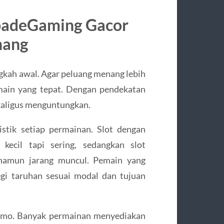
SpadeGaming Gacor
nang
gkah awal. Agar peluang menang lebih
main yang tepat. Dengan pendekatan
sekaligus menguntungkan.
stik setiap permainan. Slot dengan
kecil tapi sering, sedangkan slot
r namun jarang muncul. Pemain yang
gi taruhan sesuai modal dan tujuan
emo. Banyak permainan menyediakan