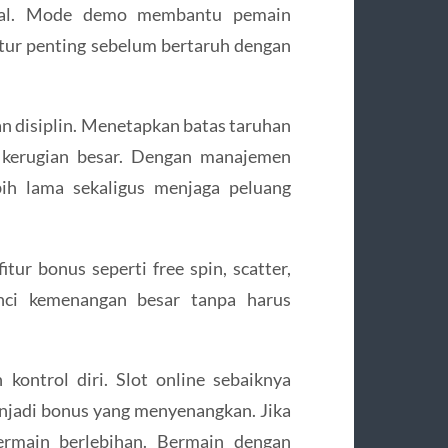
modal. Mode demo membantu pemain
itur penting sebelum bertaruh dengan
n disiplin. Menetapkan batas taruhan
i kerugian besar. Dengan manajemen
bih lama sekaligus menjaga peluang
tur bonus seperti free spin, scatter,
kunci kemenangan besar tanpa harus
 kontrol diri. Slot online sebaiknya
enjadi bonus yang menyenangkan. Jika
ermain berlebihan. Bermain dengan