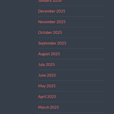
January 2026
December 2025
November 2025
October 2025
September 2025
August 2025
July 2025
June 2025
May 2025
April 2025
March 2025