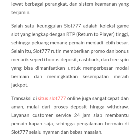
lewat berbagai perangkat, dan sistem keamanan yang
terjamin.
Salah satu keunggulan Slot777 adalah koleksi game
slot yang lengkap dengan RTP (Return to Player) tinggi,
sehingga peluang menang pemain menjadi lebih besar.
Selain itu, Slot777 rutin memberikan promo dan bonus
menarik seperti bonus deposit, cashback, dan free spin
yang bisa dimanfaatkan untuk memperbesar modal
bermain dan meningkatkan kesempatan meraih
jackpot.
Transaksi di
situs slot777
online juga sangat cepat dan
aman, mulai dari proses deposit hingga withdraw.
Layanan customer service 24 jam siap membantu
pemain kapan saja, sehingga pengalaman bermain di
Slot777 selalu nyaman dan bebas masalah.