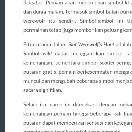
fleksibel. Pemain akan menemukan simbol kh
dan dunia malam, termasuk simbol bulan purna
werewolf itu sendiri. Simbol-simbol ini 
permainan tetapi juga memberikan peluang ke
Fitur utama dalam
Slot Werewolf’s Hunt
adalah 
Simbol
wild
dapat menggantikan simbol la
kemenangan, sementara simbol
scatter
sering
putaran gratis, pemain berkesempatan mengakt
muncul dan mengubah beberapa simbol menja
secara signifikan.
Selain itu, game ini dilengkapi dengan mek
kemenangan pemain hingga beberapa kali lipat
putaran dapat memberikan sensasi dan ketega
pemain tetap terpikat untuk terus bermain.