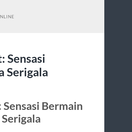
ONLINE
: Sensasi
 Serigala
: Sensasi Bermain
 Serigala