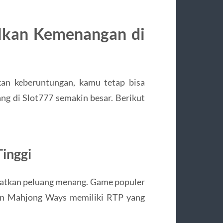
lkan Kemenangan di
an keberuntungan, kamu tetap bisa
g di Slot777 semakin besar. Berikut
Tinggi
atkan peluang menang. Game populer
dan Mahjong Ways memiliki RTP yang