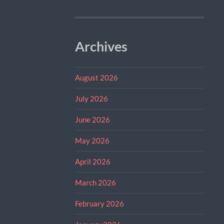
Archives
August 2026
July 2026
June 2026
May 2026
April 2026
March 2026
February 2026