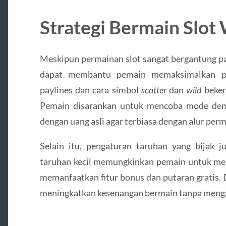
Strategi Bermain Slot
Meskipun permainan slot sangat bergantung pa
dapat membantu pemain memaksimalkan p
paylines dan cara simbol
scatter
dan
wild
beker
Pemain disarankan untuk mencoba mode dem
dengan uang asli agar terbiasa dengan alur perm
Selain itu, pengaturan taruhan yang bijak 
taruhan kecil memungkinkan pemain untuk men
memanfaatkan fitur bonus dan putaran gratis.
meningkatkan kesenangan bermain tanpa mengamb