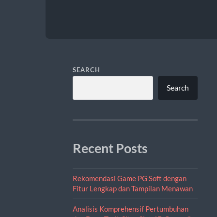
SEARCH
Search
Recent Posts
Rekomendasi Game PG Soft dengan
Fitur Lengkap dan Tampilan Menawan
Analisis Komprehensif Pertumbuhan