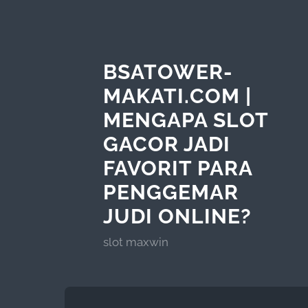
BSATOWER-
MAKATI.COM |
MENGAPA SLOT
GACOR JADI
FAVORIT PARA
PENGGEMAR
JUDI ONLINE?
slot maxwin