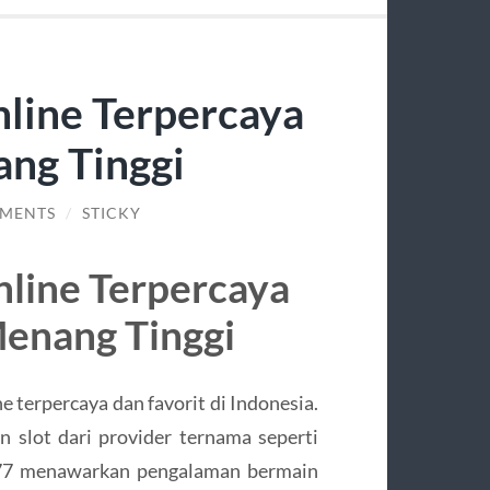
nline Terpercaya
ng Tinggi
MENTS
/
STICKY
Online Terpercaya
enang Tinggi
ne terpercaya dan favorit di Indonesia.
 slot dari provider ternama seperti
t777 menawarkan pengalaman bermain