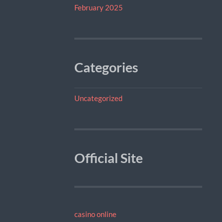
February 2025
Categories
Uncategorized
Official Site
casino online