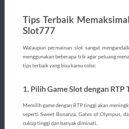
Tips Terbaik Memaksima
Slot777
Walaupun permainan slot sangat mengandalk
menggunakan beberapa trik agar peluang menan
tips terbaik yang bisa kamu coba:
1. Pilih Game Slot dengan RTP 
Memilih game dengan RTP tinggi akan meningk
seperti Sweet Bonanza, Gates of Olympus, 
cukup tinggi dan banyak diminati.