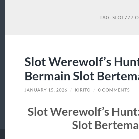
TAG:
SLOT777 
Slot Werewolf’s Hunt
Bermain Slot Bertema
JANUARY 15, 2026
/
KIRITO
/
0 COMMENTS
Slot Werewolf’s Hunt
Slot Bertema