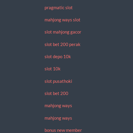
pragmatic slot
mahjong ways slot
slot mahjong gacor
slot bet 200 perak
slot depo 10k
slot 10k
slot pusathoki
slot bet 200
mahjong ways
mahjong ways
bonus new member