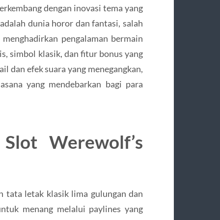
berkembang dengan inovasi tema yang
adalah dunia horor dan fantasi, salah
i menghadirkan pengalaman bermain
 simbol klasik, dan fitur bonus yang
ail dan efek suara yang menegangkan,
uasana yang mendebarkan bagi para
Slot Werewolf’s
 tata letak klasik lima gulungan dan
untuk menang melalui paylines yang