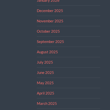
January 2026
December 2025
November 2025
October 2025
September 2025
August 2025
July 2025
June 2025
May 2025
April 2025
March 2025