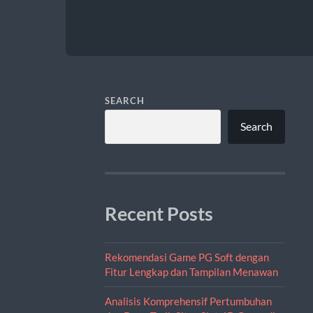
SEARCH
Search
Recent Posts
Rekomendasi Game PG Soft dengan
Fitur Lengkap dan Tampilan Menawan
Analisis Komprehensif Pertumbuhan