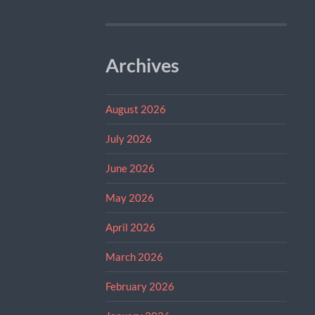
Archives
August 2026
July 2026
June 2026
May 2026
April 2026
March 2026
February 2026