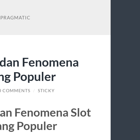
 PRAGMATIC
 dan Fenomena
ng Populer
0 COMMENTS
/
STICKY
an Fenomena Slot
ang Populer