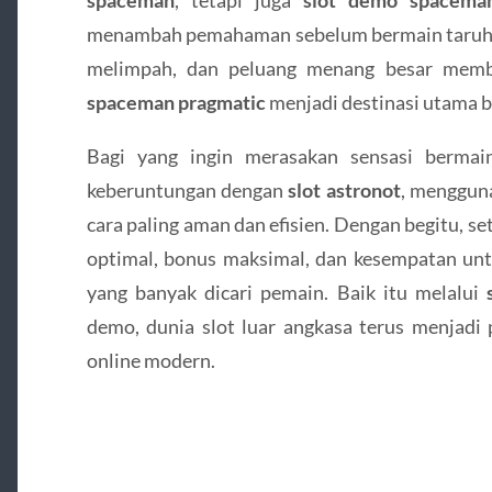
spaceman
, tetapi juga
slot demo spacema
menambah pemahaman sebelum bermain taruhan
melimpah, dan peluang menang besar me
spaceman pragmatic
menjadi destinasi utama ba
Bagi yang ingin merasakan sensasi berma
keberuntungan dengan
slot astronot
, menggu
cara paling aman dan efisien. Dengan begitu, 
optimal, bonus maksimal, dan kesempatan 
yang banyak dicari pemain. Baik itu melalui
demo, dunia slot luar angkasa terus menjadi 
online modern.