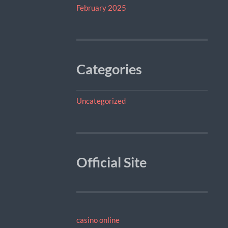
February 2025
Categories
Uncategorized
Official Site
casino online