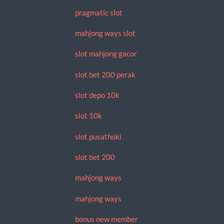
pragmatic slot
mahjong ways slot
slot mahjong gacor
slot bet 200 perak
slot depo 10k
slot 10k
slot pusathoki
slot bet 200
mahjong ways
mahjong ways
bonus new member