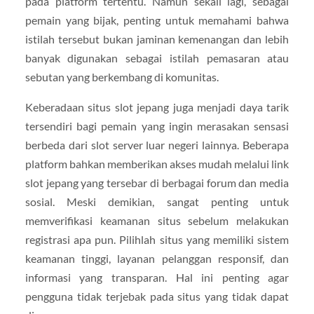
pada platform tertentu. Namun sekali lagi, sebagai
pemain yang bijak, penting untuk memahami bahwa
istilah tersebut bukan jaminan kemenangan dan lebih
banyak digunakan sebagai istilah pemasaran atau
sebutan yang berkembang di komunitas.
Keberadaan situs slot jepang juga menjadi daya tarik
tersendiri bagi pemain yang ingin merasakan sensasi
berbeda dari slot server luar negeri lainnya. Beberapa
platform bahkan memberikan akses mudah melalui link
slot jepang yang tersebar di berbagai forum dan media
sosial. Meski demikian, sangat penting untuk
memverifikasi keamanan situs sebelum melakukan
registrasi apa pun. Pilihlah situs yang memiliki sistem
keamanan tinggi, layanan pelanggan responsif, dan
informasi yang transparan. Hal ini penting agar
pengguna tidak terjebak pada situs yang tidak dapat