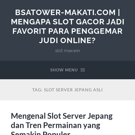
BSATOWER-MAKATI.COM |
MENGAPA SLOT GACOR JADI
FAVORIT PARA PENGGEMAR
JUDI ONLINE?
slot maxwin
SHOW MENU
TAG:
SLOT SERVER JEPANG ASLI
Mengenal Slot Server Jepang
dan Tren Permainan yang
Semakin Populer