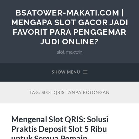
BSATOWER-MAKATI.COM |
MENGAPA SLOT GACOR JADI
FAVORIT PARA PENGGEMAR
JUDI ONLINE?
slot maxwin
SHOW MENU
TAG:
SLOT QRIS TANPA POTONGAN
Mengenal Slot QRIS: Solusi
Praktis Deposit Slot 5 Ribu
untuk Semua Pemain