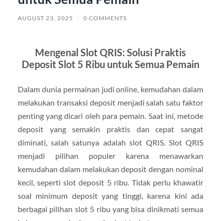
AUGUST 23, 2025
/
0 COMMENTS
Mengenal Slot QRIS: Solusi Praktis
Deposit Slot 5 Ribu untuk Semua Pemain
Dalam dunia permainan judi online, kemudahan dalam
melakukan transaksi deposit menjadi salah satu faktor
penting yang dicari oleh para pemain. Saat ini, metode
deposit yang semakin praktis dan cepat sangat
diminati, salah satunya adalah slot QRIS. Slot QRIS
menjadi pilihan populer karena menawarkan
kemudahan dalam melakukan deposit dengan nominal
kecil, seperti slot deposit 5 ribu. Tidak perlu khawatir
soal minimum deposit yang tinggi, karena kini ada
berbagai pilihan slot 5 ribu yang bisa dinikmati semua