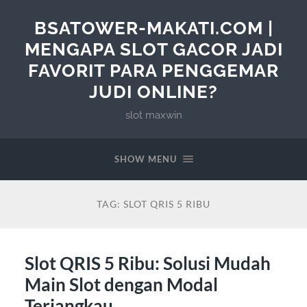
BSATOWER-MAKATI.COM |
MENGAPA SLOT GACOR JADI
FAVORIT PARA PENGGEMAR
JUDI ONLINE?
slot maxwin
SHOW MENU
TAG:
SLOT QRIS 5 RIBU
Slot QRIS 5 Ribu: Solusi Mudah
Main Slot dengan Modal
Terjangkau