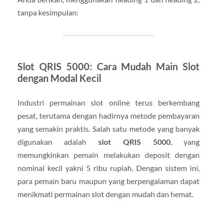
tanpa kesimpulan:
Slot QRIS 5000: Cara Mudah Main Slot
dengan Modal Kecil
Industri permainan slot online terus berkembang
pesat, terutama dengan hadirnya metode pembayaran
yang semakin praktis. Salah satu metode yang banyak
digunakan adalah
slot QRIS 5000
, yang
memungkinkan pemain melakukan deposit dengan
nominal kecil yakni 5 ribu rupiah. Dengan sistem ini,
para pemain baru maupun yang berpengalaman dapat
menikmati permainan slot dengan mudah dan hemat.