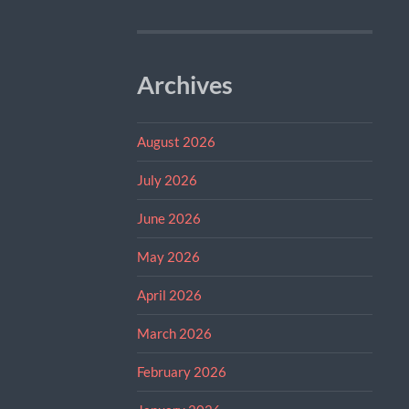
Archives
August 2026
July 2026
June 2026
May 2026
April 2026
March 2026
February 2026