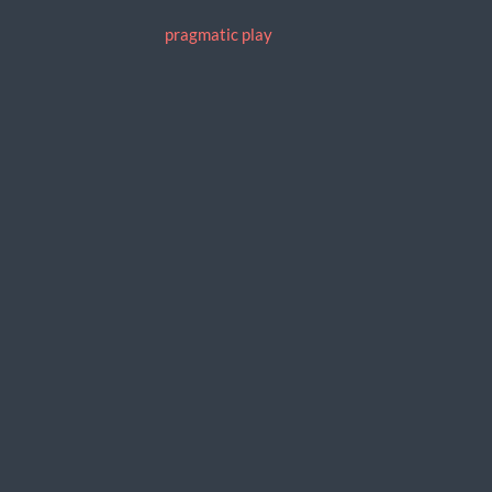
pragmatic play