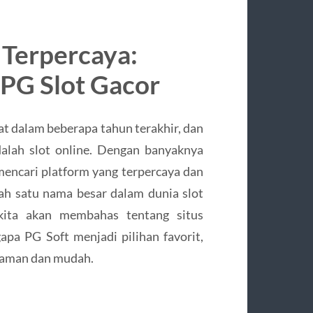
e Terpercaya:
 PG Slot Gacor
at dalam beberapa tahun terakhir, dan
dalah slot online. Dengan banyaknya
i mencari platform yang terpercaya dan
h satu nama besar dalam dunia slot
 kita akan membahas tentang situs
pa PG Soft menjadi pilihan favorit,
n aman dan mudah.