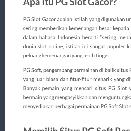
Apa Itu PG Slot Gacor?
PG Slot Gacor adalah istilah yang digunakan 
sering memberikan kemenangan besar kepada p
dalam bahasa Indonesia berarti “sering mena
dunia slot online, istilah ini sangat popule
peluang kemenangan yang lebih tinggi.
PG Soft, pengembang permainan di balik situs P
yang luar biasa dan fitur-fitur menarik yang 
Banyak pemain yang mencari situs PG Slot
bermain yang mengasyikkan dan menguntungkan.
menyediakan berbagai permainan PG Soft Slot se
Memilih Situs PG Soft Re