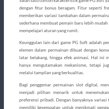
Salah satu contoh karakteristik game PG Soft 
dengan fitur bonus beragam. Fitur seperti f
memberikan variasi tambahan dalam permainan
sederhana membuat pemain baru lebih mudah
mempelajari aturan yang rumit.
Keunggulan lain dari game PG Soft adalah perh
elemen dalam permainan dibuat dengan konsep
latar belakang, hingga efek animasi. Hal in
hanya mengutamakan mekanisme, tetapi ju
melalui tampilan yang berkualitas.
Bagi penggemar permainan slot digital, me
menjadi pilihan menarik untuk menemukan
preferensi pribadi. Dengan banyaknya variasi 
memiliki kesempatan untuk menikmati peng