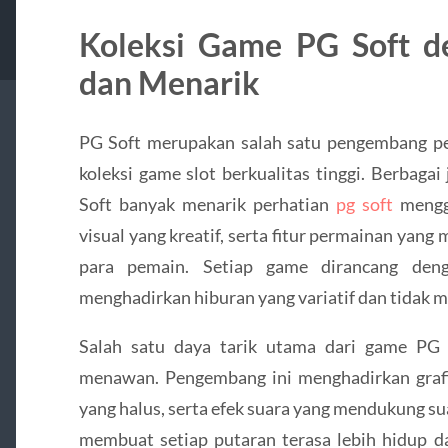
Koleksi Game PG Soft d
dan Menarik
PG Soft merupakan salah satu pengembang per
koleksi game slot berkualitas tinggi. Berbagai
Soft banyak menarik perhatian
pg soft
mengga
visual yang kreatif, serta fitur permainan ya
para pemain. Setiap game dirancang den
menghadirkan hiburan yang variatif dan tida
Salah satu daya tarik utama dari game PG 
menawan. Pengembang ini menghadirkan grafis
yang halus, serta efek suara yang mendukung s
membuat setiap putaran terasa lebih hidup