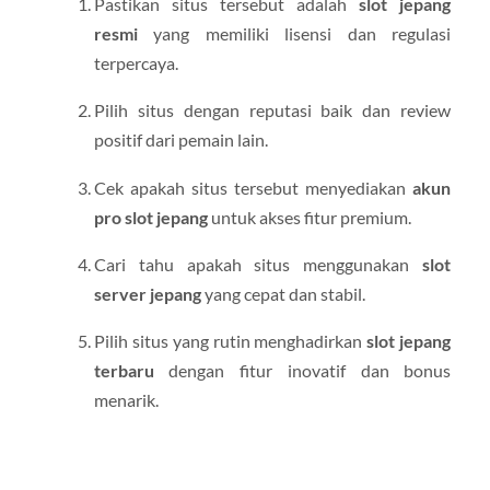
Pastikan situs tersebut adalah
slot jepang
resmi
yang memiliki lisensi dan regulasi
terpercaya.
Pilih situs dengan reputasi baik dan review
positif dari pemain lain.
Cek apakah situs tersebut menyediakan
akun
pro slot jepang
untuk akses fitur premium.
Cari tahu apakah situs menggunakan
slot
server jepang
yang cepat dan stabil.
Pilih situs yang rutin menghadirkan
slot jepang
terbaru
dengan fitur inovatif dan bonus
menarik.