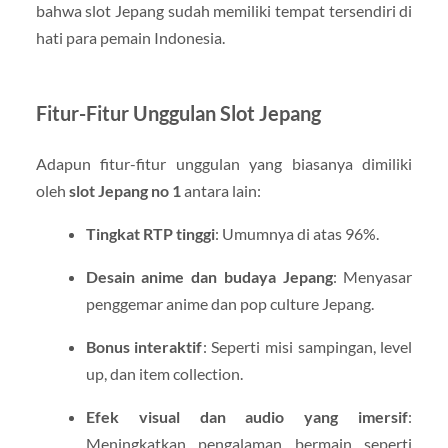
bahwa slot Jepang sudah memiliki tempat tersendiri di
hati para pemain Indonesia.
Fitur-Fitur Unggulan Slot Jepang
Adapun fitur-fitur unggulan yang biasanya dimiliki
oleh
slot Jepang no 1
antara lain:
Tingkat RTP tinggi
: Umumnya di atas 96%.
Desain anime dan budaya Jepang
: Menyasar
penggemar anime dan pop culture Jepang.
Bonus interaktif
: Seperti misi sampingan, level
up, dan item collection.
Efek visual dan audio yang imersif
:
Meningkatkan pengalaman bermain seperti