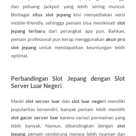
dan peluang jackpot yang lebih sering muncul.
Berbagai
situs slot jepang
kini menyediakan versi
mobile-friendly, sehingga pemain bisa menikmati
slot
jepang terbaru
dari perangkat apa pun. Bahkan,
pemain profesional pun kerap menggunakan
akun pro
slot jepang
untuk mendapatkan keuntungan lebih
optimal.
Perbandingan Slot Jepang dengan Slot
Server Luar Negeri
Meski
slot server luar
dan
slot luar negeri
memiliki
popularitas tersendiri, banyak pemain lebih memilih
slot gacor server luar
karena variasi permainan yang
lebih banyak. Namun, dibandingkan dengan
slot
jepang
, pemain cenderung merasa lebih nyaman dan