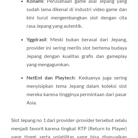
Konami
: Perusahaan game asal Jepang yang
sudah lama dikenal di industri video game dan
kini turut mengembangkan slot dengan cita
rasa Jepang yang autentik.
Yggdrasil
: Meski bukan berasal dari Jepang,
provider ini sering merilis slot bertema budaya
Jepang dengan kualitas grafis dan gameplay
yang mengagumkan.
NetEnt dan Playtech
: Keduanya juga sering
menyisipkan tema Jepang dalam koleksi slot
mereka karena tingginya permintaan dari pasar
Asia.
Slot Jepang no 1 dari provider-provider tersebut selalu
menjadi favorit karena tingkat RTP (Return to Player)
yang tinggi serta volatilitas yang bisa disesuaikan