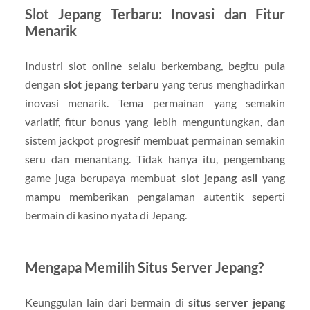
Slot Jepang Terbaru: Inovasi dan Fitur
Menarik
Industri slot online selalu berkembang, begitu pula
dengan
slot jepang terbaru
yang terus menghadirkan
inovasi menarik. Tema permainan yang semakin
variatif, fitur bonus yang lebih menguntungkan, dan
sistem jackpot progresif membuat permainan semakin
seru dan menantang. Tidak hanya itu, pengembang
game juga berupaya membuat
slot jepang asli
yang
mampu memberikan pengalaman autentik seperti
bermain di kasino nyata di Jepang.
Mengapa Memilih Situs Server Jepang?
Keunggulan lain dari bermain di
situs server jepang