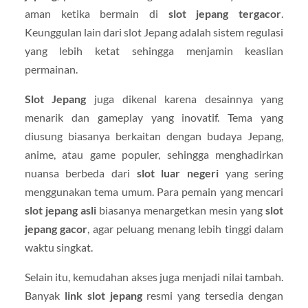
aman ketika bermain di
slot jepang tergacor
.
Keunggulan lain dari slot Jepang adalah sistem regulasi
yang lebih ketat sehingga menjamin keaslian
permainan.
Slot Jepang
juga dikenal karena desainnya yang
menarik dan gameplay yang inovatif. Tema yang
diusung biasanya berkaitan dengan budaya Jepang,
anime, atau game populer, sehingga menghadirkan
nuansa berbeda dari
slot luar negeri
yang sering
menggunakan tema umum. Para pemain yang mencari
slot jepang asli
biasanya menargetkan mesin yang
slot
jepang gacor
, agar peluang menang lebih tinggi dalam
waktu singkat.
Selain itu, kemudahan akses juga menjadi nilai tambah.
Banyak
link slot jepang
resmi yang tersedia dengan