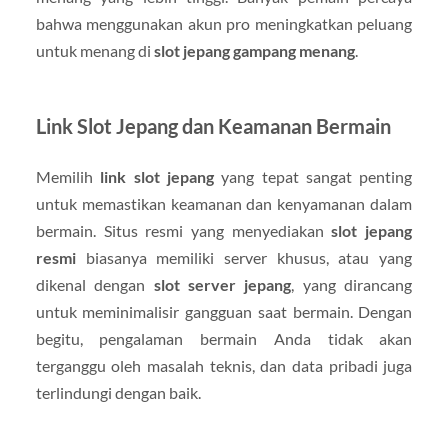
bahwa menggunakan akun pro meningkatkan peluang
untuk menang di
slot jepang gampang menang
.
Link Slot Jepang dan Keamanan Bermain
Memilih
link slot jepang
yang tepat sangat penting
untuk memastikan keamanan dan kenyamanan dalam
bermain. Situs resmi yang menyediakan
slot jepang
resmi
biasanya memiliki server khusus, atau yang
dikenal dengan
slot server jepang
, yang dirancang
untuk meminimalisir gangguan saat bermain. Dengan
begitu, pengalaman bermain Anda tidak akan
terganggu oleh masalah teknis, dan data pribadi juga
terlindungi dengan baik.