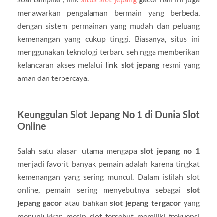
menawarkan pengalaman bermain yang berbeda,
dengan sistem permainan yang mudah dan peluang
kemenangan yang cukup tinggi. Biasanya, situs ini
menggunakan teknologi terbaru sehingga memberikan
kelancaran akses melalui
link slot jepang
resmi yang
aman dan terpercaya.
Keunggulan Slot Jepang No 1 di Dunia Slot
Online
Salah satu alasan utama mengapa
slot jepang no 1
menjadi favorit banyak pemain adalah karena tingkat
kemenangan yang sering muncul. Dalam istilah slot
online, pemain sering menyebutnya sebagai
slot
jepang gacor
atau bahkan
slot jepang tergacor
yang
menunjukkan mesin slot tersebut memiliki frekuensi