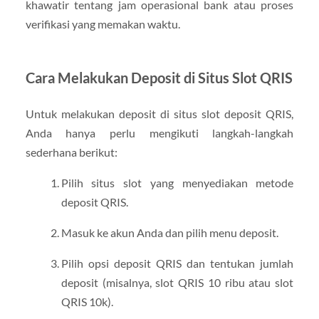
khawatir tentang jam operasional bank atau proses
verifikasi yang memakan waktu.
Cara Melakukan Deposit di Situs Slot QRIS
Untuk melakukan deposit di situs slot deposit QRIS,
Anda hanya perlu mengikuti langkah-langkah
sederhana berikut:
Pilih situs slot yang menyediakan metode
deposit QRIS.
Masuk ke akun Anda dan pilih menu deposit.
Pilih opsi deposit QRIS dan tentukan jumlah
deposit (misalnya, slot QRIS 10 ribu atau slot
QRIS 10k).