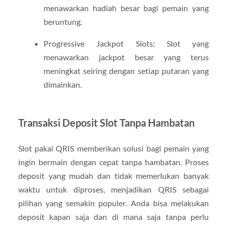
menawarkan hadiah besar bagi pemain yang
beruntung.
Progressive Jackpot Slots: Slot yang
menawarkan jackpot besar yang terus
meningkat seiring dengan setiap putaran yang
dimainkan.
Transaksi Deposit Slot Tanpa Hambatan
Slot pakai QRIS memberikan solusi bagi pemain yang
ingin bermain dengan cepat tanpa hambatan. Proses
deposit yang mudah dan tidak memerlukan banyak
waktu untuk diproses, menjadikan QRIS sebagai
pilihan yang semakin populer. Anda bisa melakukan
deposit kapan saja dan di mana saja tanpa perlu