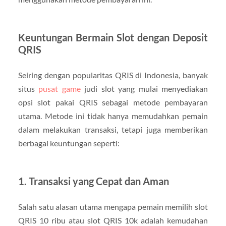
Keuntungan Bermain Slot dengan Deposit
QRIS
Seiring dengan popularitas QRIS di Indonesia, banyak
situs
pusat game
judi slot yang mulai menyediakan
opsi slot pakai QRIS sebagai metode pembayaran
utama. Metode ini tidak hanya memudahkan pemain
dalam melakukan transaksi, tetapi juga memberikan
berbagai keuntungan seperti:
1. Transaksi yang Cepat dan Aman
Salah satu alasan utama mengapa pemain memilih slot
QRIS 10 ribu atau slot QRIS 10k adalah kemudahan