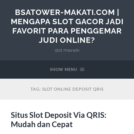
BSATOWER-MAKATI.COM |
MENGAPA SLOT GACOR JADI
FAVORIT PARA PENGGEMAR
JUDI ONLINE?
slot maxwin
SHOW MENU
TAG:
SLOT ONLINE DEPOSIT QRIS
Situs Slot Deposit Via QRIS:
Mudah dan Cepat