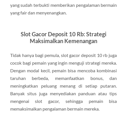
yang sudah terbukti memberikan pengalaman bermain
yang fair dan menyenangkan.
Slot Gacor Deposit 10 Rb: Strategi
Maksimalkan Kemenangan
Tidak hanya bagi pemula, slot gacor deposit 10 rb juga
cocok bagi pemain yang ingin menguji strategi mereka.
Dengan modal kecil, pemain bisa mencoba kombinasi
taruhan berbeda, memanfaatkan bonus, dan
meningkatkan peluang menang di setiap putaran.
Banyak situs juga menyediakan panduan atau tips
mengenai slot gacor, sehingga pemain bisa
memaksimalkan pengalaman bermain mereka.