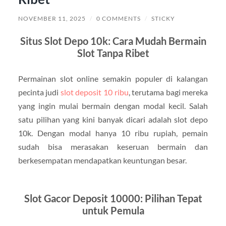
NOVEMBER 11, 2025
/
0 COMMENTS
/
STICKY
Situs Slot Depo 10k: Cara Mudah Bermain
Slot Tanpa Ribet
Permainan slot online semakin populer di kalangan
pecinta judi
slot deposit 10 ribu
, terutama bagi mereka
yang ingin mulai bermain dengan modal kecil. Salah
satu pilihan yang kini banyak dicari adalah slot depo
10k. Dengan modal hanya 10 ribu rupiah, pemain
sudah bisa merasakan keseruan bermain dan
berkesempatan mendapatkan keuntungan besar.
Slot Gacor Deposit 10000: Pilihan Tepat
untuk Pemula