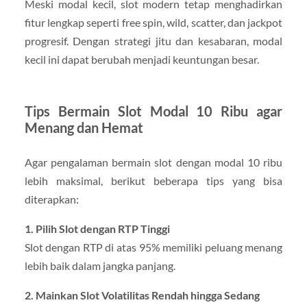
Meski modal kecil, slot modern tetap menghadirkan
fitur lengkap seperti free spin, wild, scatter, dan jackpot
progresif. Dengan strategi jitu dan kesabaran, modal
kecil ini dapat berubah menjadi keuntungan besar.
Tips Bermain Slot Modal 10 Ribu agar
Menang dan Hemat
Agar pengalaman bermain slot dengan modal 10 ribu
lebih maksimal, berikut beberapa tips yang bisa
diterapkan:
1. Pilih Slot dengan RTP Tinggi
Slot dengan RTP di atas 95% memiliki peluang menang
lebih baik dalam jangka panjang.
2. Mainkan Slot Volatilitas Rendah hingga Sedang