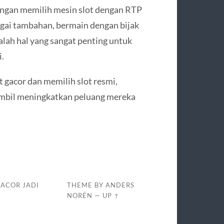
ngan memilih mesin slot dengan RTP
agai tambahan, bermain dengan bijak
lah hal yang sangat penting untuk
.
 gacor dan memilih slot resmi,
ambil meningkatkan peluang mereka
ACOR JADI
THEME BY
ANDERS
NORÉN
—
UP ↑