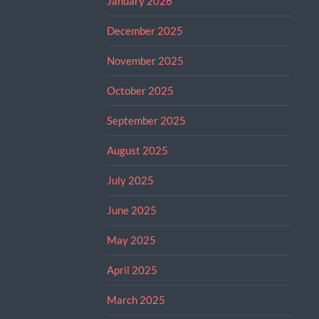
January 2026
December 2025
November 2025
October 2025
September 2025
August 2025
July 2025
June 2025
May 2025
April 2025
March 2025