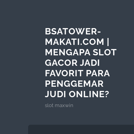
BSATOWER-
MAKATI.COM |
MENGAPA SLOT
GACOR JADI
FAVORIT PARA
PENGGEMAR
JUDI ONLINE?
slot maxwin