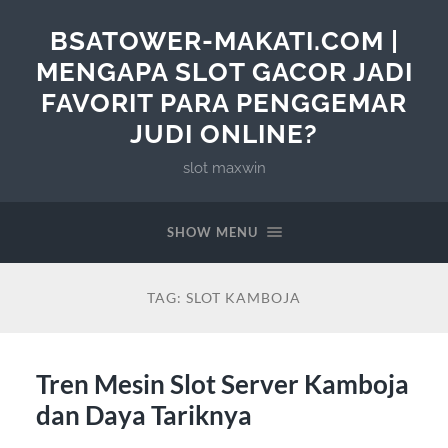
BSATOWER-MAKATI.COM |
MENGAPA SLOT GACOR JADI
FAVORIT PARA PENGGEMAR
JUDI ONLINE?
slot maxwin
SHOW MENU
TAG:
SLOT KAMBOJA
Tren Mesin Slot Server Kamboja
dan Daya Tariknya