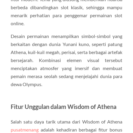
berbeda dibandingkan slot klasik, sehingga mampu
menarik perhatian para penggemar permainan slot
online.
Desain permainan menampilkan simbol-simbol yang
berkaitan dengan dunia Yunani kuno, seperti patung
Athena, kuil-kuil megah, perisai, serta berbagai artefak
bersejarah. Kombinasi elemen visual tersebut
menciptakan atmosfer yang imersif dan membuat
pemain merasa seolah sedang menjelajahi dunia para
dewa Olympus.
Fitur Unggulan dalam Wisdom of Athena
Salah satu daya tarik utama dari Wisdom of Athena
pusatmenang
adalah kehadiran berbagai fitur bonus