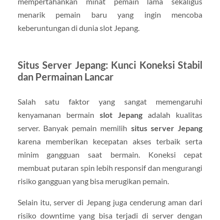
mempertahankan minat pemain lama sekaligus
menarik pemain baru yang ingin mencoba
keberuntungan di dunia slot Jepang.
Situs Server Jepang: Kunci Koneksi Stabil
dan Permainan Lancar
Salah satu faktor yang sangat memengaruhi
kenyamanan bermain
slot Jepang
adalah kualitas
server. Banyak pemain memilih
situs server Jepang
karena memberikan kecepatan akses terbaik serta
minim gangguan saat bermain. Koneksi cepat
membuat putaran spin lebih responsif dan mengurangi
risiko gangguan yang bisa merugikan pemain.
Selain itu, server di Jepang juga cenderung aman dari
risiko downtime yang bisa terjadi di server dengan