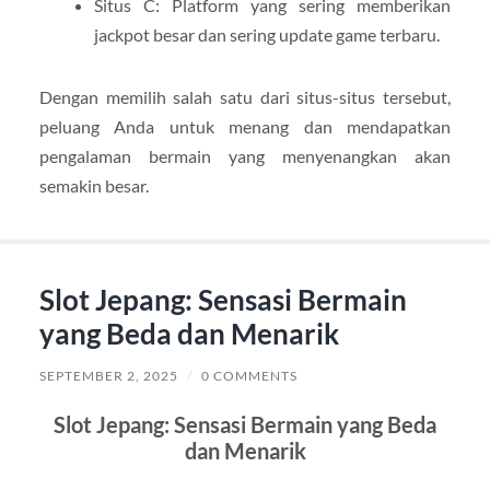
Situs C: Platform yang sering memberikan
jackpot besar dan sering update game terbaru.
Dengan memilih salah satu dari situs-situs tersebut,
peluang Anda untuk menang dan mendapatkan
pengalaman bermain yang menyenangkan akan
semakin besar.
Slot Jepang: Sensasi Bermain
yang Beda dan Menarik
SEPTEMBER 2, 2025
/
0 COMMENTS
Slot Jepang: Sensasi Bermain yang Beda
dan Menarik