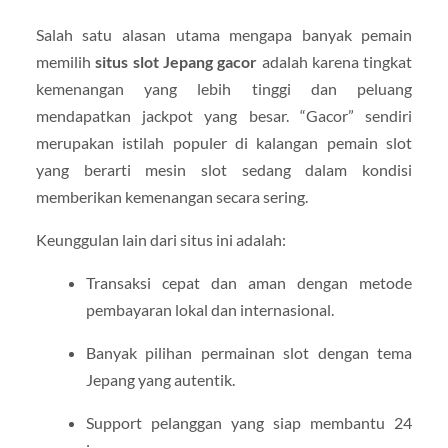
Salah satu alasan utama mengapa banyak pemain
memilih
situs slot Jepang gacor
adalah karena tingkat
kemenangan yang lebih tinggi dan peluang
mendapatkan jackpot yang besar. “Gacor” sendiri
merupakan istilah populer di kalangan pemain slot
yang berarti mesin slot sedang dalam kondisi
memberikan kemenangan secara sering.
Keunggulan lain dari situs ini adalah:
Transaksi cepat dan aman dengan metode
pembayaran lokal dan internasional.
Banyak pilihan permainan slot dengan tema
Jepang yang autentik.
Support pelanggan yang siap membantu 24