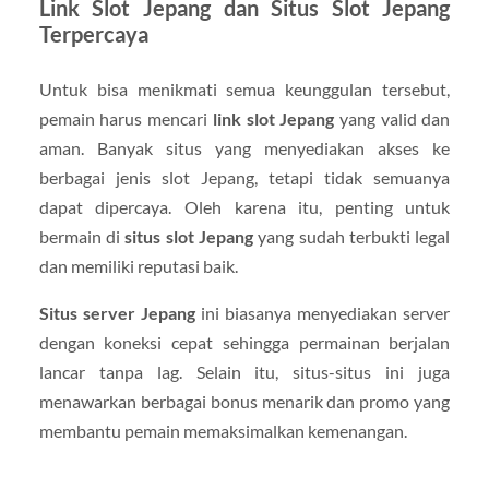
Link Slot Jepang dan Situs Slot Jepang
Terpercaya
Untuk bisa menikmati semua keunggulan tersebut,
pemain harus mencari
link slot Jepang
yang valid dan
aman. Banyak situs yang menyediakan akses ke
berbagai jenis slot Jepang, tetapi tidak semuanya
dapat dipercaya. Oleh karena itu, penting untuk
bermain di
situs slot Jepang
yang sudah terbukti legal
dan memiliki reputasi baik.
Situs server Jepang
ini biasanya menyediakan server
dengan koneksi cepat sehingga permainan berjalan
lancar tanpa lag. Selain itu, situs-situs ini juga
menawarkan berbagai bonus menarik dan promo yang
membantu pemain memaksimalkan kemenangan.