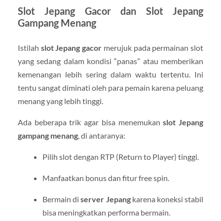
Slot Jepang Gacor dan Slot Jepang
Gampang Menang
Istilah
slot Jepang gacor
merujuk pada permainan slot
yang sedang dalam kondisi “panas” atau memberikan
kemenangan lebih sering dalam waktu tertentu. Ini
tentu sangat diminati oleh para pemain karena peluang
menang yang lebih tinggi.
Ada beberapa trik agar bisa menemukan
slot Jepang
gampang menang
, di antaranya:
Pilih slot dengan RTP (Return to Player) tinggi.
Manfaatkan bonus dan fitur free spin.
Bermain di
server Jepang
karena koneksi stabil
bisa meningkatkan performa bermain.