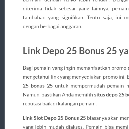
diterima tidak sebesar yang lainnya, pema
tambahan yang signifikan. Tentu saja, ini m
dengan berbagai anggaran.
Link Depo 25 Bonus 25 ya
Bagi pemain yang ingin memanfaatkan promo
mengetahui link yang menyediakan promo ini.
25 bonus 25
untuk mempermudah pemain mel
Namun, pastikan Anda memilih
situs depo 25 
reputasi baik di kalangan pemain.
Link Slot Depo 25 Bonus 25
biasanya akan men
yang lebih mudah diakses. Pemain bisa memi