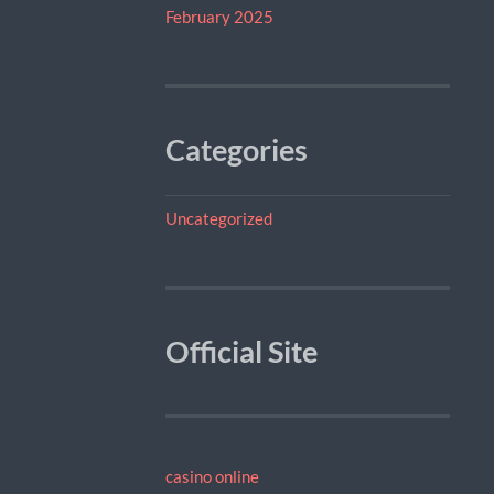
February 2025
Categories
Uncategorized
Official Site
casino online