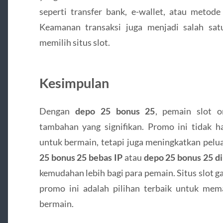
seperti transfer bank, e-wallet, atau metode
Keamanan transaksi juga menjadi salah sat
memilih situs slot.
Kesimpulan
Dengan
depo 25 bonus 25
, pemain slot o
tambahan yang signifikan. Promo ini tidak 
untuk bermain, tetapi juga meningkatkan pelu
25 bonus 25 bebas IP
atau
depo 25 bonus 25 d
kemudahan lebih bagi para pemain. Situs slot 
promo ini adalah pilihan terbaik untuk me
bermain.