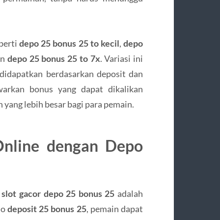
eperti
depo 25 bonus 25 to kecil
,
depo
an
depo 25 bonus 25 to 7x
. Variasi ini
didapatkan berdasarkan deposit dan
warkan bonus yang dapat dikalikan
yang lebih besar bagi para pemain.
Online dengan Depo
,
slot gacor depo 25 bonus 25
adalah
mo
deposit 25 bonus 25
, pemain dapat