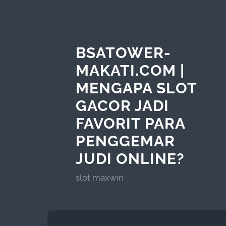
BSATOWER-
MAKATI.COM |
MENGAPA SLOT
GACOR JADI
FAVORIT PARA
PENGGEMAR
JUDI ONLINE?
slot maxwin