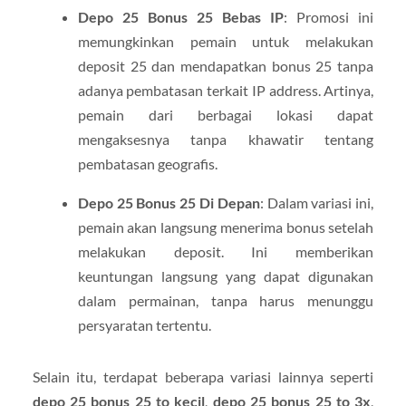
Depo 25 Bonus 25 Bebas IP
: Promosi ini
memungkinkan pemain untuk melakukan
deposit 25 dan mendapatkan bonus 25 tanpa
adanya pembatasan terkait IP address. Artinya,
pemain dari berbagai lokasi dapat
mengaksesnya tanpa khawatir tentang
pembatasan geografis.
Depo 25 Bonus 25 Di Depan
: Dalam variasi ini,
pemain akan langsung menerima bonus setelah
melakukan deposit. Ini memberikan
keuntungan langsung yang dapat digunakan
dalam permainan, tanpa harus menunggu
persyaratan tertentu.
Selain itu, terdapat beberapa variasi lainnya seperti
depo 25 bonus 25 to kecil
,
depo 25 bonus 25 to 3x
,