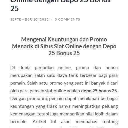
25
SEPTEMBER 10, 2025
/
0 COMMENTS
Mengenal Keuntungan dan Promo
Menarik di Situs Slot Online dengan Depo
25 Bonus 25
Di dunia perjudian online, promo dan bonus
merupakan salah satu daya tarik terbesar bagi para
pemain. Salah satu promo yang saat ini banyak dicari
oleh para pemain slot online adalah
depo 25 bonus 25
.
Dengan promo ini, pemain dapat menikmati berbagai
keuntungan yang tidak hanya meningkatkan peluang
kemenangan, tetapi juga memberikan nilai lebih dalam
bermain. Artikel ini akan membahas tentang