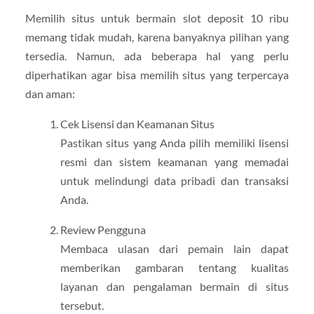
Memilih situs untuk bermain slot deposit 10 ribu
memang tidak mudah, karena banyaknya pilihan yang
tersedia. Namun, ada beberapa hal yang perlu
diperhatikan agar bisa memilih situs yang terpercaya
dan aman:
Cek Lisensi dan Keamanan Situs
Pastikan situs yang Anda pilih memiliki lisensi
resmi dan sistem keamanan yang memadai
untuk melindungi data pribadi dan transaksi
Anda.
Review Pengguna
Membaca ulasan dari pemain lain dapat
memberikan gambaran tentang kualitas
layanan dan pengalaman bermain di situs
tersebut.