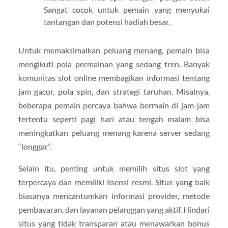
Sangat cocok untuk pemain yang menyukai
tantangan dan potensi hadiah besar.
Untuk memaksimalkan peluang menang, pemain bisa
mengikuti pola permainan yang sedang tren. Banyak
komunitas slot online membagikan informasi tentang
jam gacor, pola spin, dan strategi taruhan. Misalnya,
beberapa pemain percaya bahwa bermain di jam-jam
tertentu seperti pagi hari atau tengah malam bisa
meningkatkan peluang menang karena server sedang
“longgar”.
Selain itu, penting untuk memilih situs slot yang
terpercaya dan memiliki lisensi resmi. Situs yang baik
biasanya mencantumkan informasi provider, metode
pembayaran, dan layanan pelanggan yang aktif. Hindari
situs yang tidak transparan atau menawarkan bonus