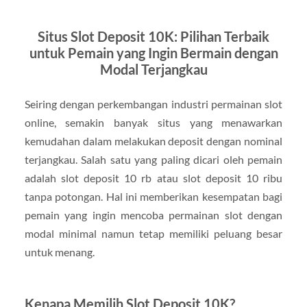
Situs Slot Deposit 10K: Pilihan Terbaik
untuk Pemain yang Ingin Bermain dengan
Modal Terjangkau
Seiring dengan perkembangan industri permainan slot
online, semakin banyak situs yang menawarkan
kemudahan dalam melakukan deposit dengan nominal
terjangkau. Salah satu yang paling dicari oleh pemain
adalah slot deposit 10 rb atau slot deposit 10 ribu
tanpa potongan. Hal ini memberikan kesempatan bagi
pemain yang ingin mencoba permainan slot dengan
modal minimal namun tetap memiliki peluang besar
untuk menang.
Kenapa Memilih Slot Deposit 10K?