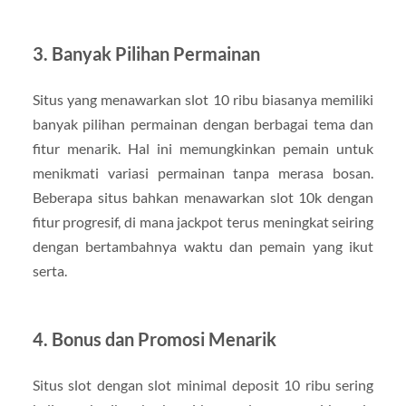
3. Banyak Pilihan Permainan
Situs yang menawarkan slot 10 ribu biasanya memiliki
banyak pilihan permainan dengan berbagai tema dan
fitur menarik. Hal ini memungkinkan pemain untuk
menikmati variasi permainan tanpa merasa bosan.
Beberapa situs bahkan menawarkan slot 10k dengan
fitur progresif, di mana jackpot terus meningkat seiring
dengan bertambahnya waktu dan pemain yang ikut
serta.
4. Bonus dan Promosi Menarik
Situs slot dengan slot minimal deposit 10 ribu sering