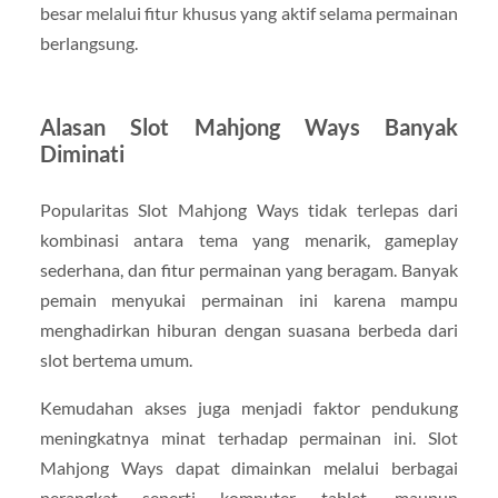
besar melalui fitur khusus yang aktif selama permainan
berlangsung.
Alasan Slot Mahjong Ways Banyak
Diminati
Popularitas Slot Mahjong Ways tidak terlepas dari
kombinasi antara tema yang menarik, gameplay
sederhana, dan fitur permainan yang beragam. Banyak
pemain menyukai permainan ini karena mampu
menghadirkan hiburan dengan suasana berbeda dari
slot bertema umum.
Kemudahan akses juga menjadi faktor pendukung
meningkatnya minat terhadap permainan ini. Slot
Mahjong Ways dapat dimainkan melalui berbagai
perangkat seperti komputer, tablet, maupun