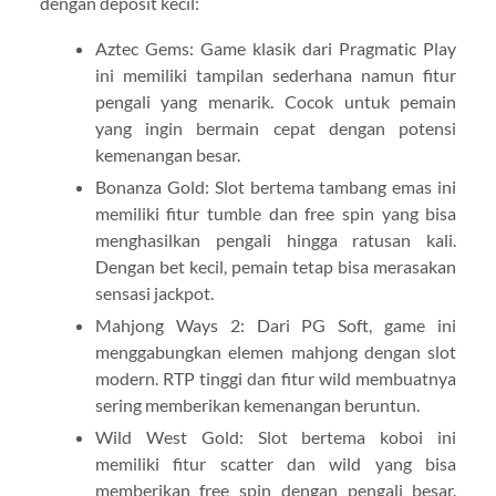
dengan deposit kecil:
Aztec Gems: Game klasik dari Pragmatic Play
ini memiliki tampilan sederhana namun fitur
pengali yang menarik. Cocok untuk pemain
yang ingin bermain cepat dengan potensi
kemenangan besar.
Bonanza Gold: Slot bertema tambang emas ini
memiliki fitur tumble dan free spin yang bisa
menghasilkan pengali hingga ratusan kali.
Dengan bet kecil, pemain tetap bisa merasakan
sensasi jackpot.
Mahjong Ways 2: Dari PG Soft, game ini
menggabungkan elemen mahjong dengan slot
modern. RTP tinggi dan fitur wild membuatnya
sering memberikan kemenangan beruntun.
Wild West Gold: Slot bertema koboi ini
memiliki fitur scatter dan wild yang bisa
memberikan free spin dengan pengali besar.