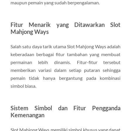
maupun pemain yang sudah berpengalaman.
Fitur Menarik yang Ditawarkan Slot
Mahjong Ways
Salah satu daya tarik utama Slot Mahjong Ways adalah
keberadaan berbagai fitur tambahan yang membuat
permainan lebih dinamis. Fitur-fitur tersebut
memberikan variasi dalam setiap putaran sehingga
pemain tidak hanya bergantung pada kombinasi
simbol biasa.
Sistem Simbol dan Fitur Pengganda
Kemenangan
Slot Mahjong Ways memiliki simbol khusus yang dapat