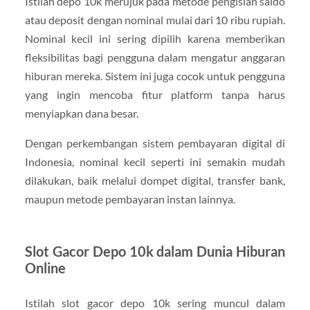
Istilah depo 10k merujuk pada metode pengisian saldo
atau deposit dengan nominal mulai dari 10 ribu rupiah.
Nominal kecil ini sering dipilih karena memberikan
fleksibilitas bagi pengguna dalam mengatur anggaran
hiburan mereka. Sistem ini juga cocok untuk pengguna
yang ingin mencoba fitur platform tanpa harus
menyiapkan dana besar.
Dengan perkembangan sistem pembayaran digital di
Indonesia, nominal kecil seperti ini semakin mudah
dilakukan, baik melalui dompet digital, transfer bank,
maupun metode pembayaran instan lainnya.
Slot Gacor Depo 10k dalam Dunia Hiburan
Online
Istilah slot gacor depo 10k sering muncul dalam