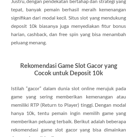
Justru, dengan pendekatan bertahap dan strategi yang
tepat, banyak pemain berhasil meraih kemenangan
signifikan dari modal kecil. Situs slot yang mendukung
deposit 10k biasanya juga menyediakan fitur bonus
harian, cashback, dan free spin yang bisa menambah
peluang menang.
Rekomendasi Game Slot Gacor yang
Cocok untuk Deposit 10k
Istilah “gacor” dalam dunia slot online merujuk pada
game yang sering memberikan kemenangan atau
memiliki RTP (Return to Player) tinggi. Dengan modal
hanya 10k, tentu pemain ingin memilih game yang
memberikan peluang terbaik. Berikut adalah beberapa
rekomendasi game slot gacor yang bisa dimainkan