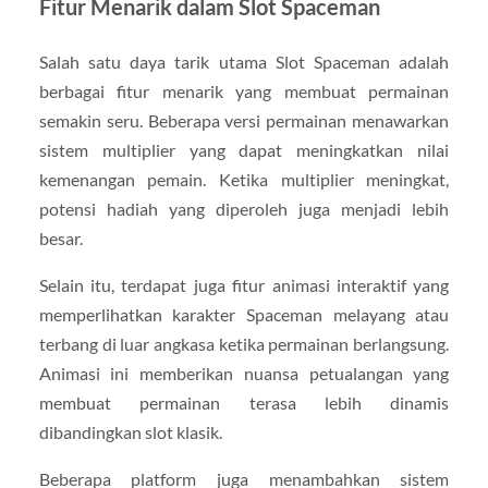
Fitur Menarik dalam Slot Spaceman
Salah satu daya tarik utama Slot Spaceman adalah
berbagai fitur menarik yang membuat permainan
semakin seru. Beberapa versi permainan menawarkan
sistem multiplier yang dapat meningkatkan nilai
kemenangan pemain. Ketika multiplier meningkat,
potensi hadiah yang diperoleh juga menjadi lebih
besar.
Selain itu, terdapat juga fitur animasi interaktif yang
memperlihatkan karakter Spaceman melayang atau
terbang di luar angkasa ketika permainan berlangsung.
Animasi ini memberikan nuansa petualangan yang
membuat permainan terasa lebih dinamis
dibandingkan slot klasik.
Beberapa platform juga menambahkan sistem