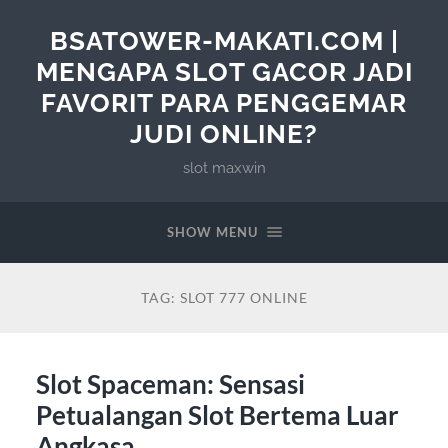
BSATOWER-MAKATI.COM |
MENGAPA SLOT GACOR JADI
FAVORIT PARA PENGGEMAR
JUDI ONLINE?
slot maxwin
SHOW MENU
TAG:
SLOT 777 ONLINE
Slot Spaceman: Sensasi
Petualangan Slot Bertema Luar
Angkasa