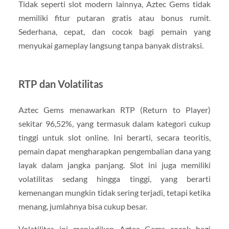
Tidak seperti slot modern lainnya, Aztec Gems tidak
memiliki fitur putaran gratis atau bonus rumit.
Sederhana, cepat, dan cocok bagi pemain yang
menyukai gameplay langsung tanpa banyak distraksi.
RTP dan Volatilitas
Aztec Gems menawarkan RTP (Return to Player)
sekitar 96,52%, yang termasuk dalam kategori cukup
tinggi untuk slot online. Ini berarti, secara teoritis,
pemain dapat mengharapkan pengembalian dana yang
layak dalam jangka panjang. Slot ini juga memiliki
volatilitas sedang hingga tinggi, yang berarti
kemenangan mungkin tidak sering terjadi, tetapi ketika
menang, jumlahnya bisa cukup besar.
Volatilitas ini menjadikan Aztec Gems cocok bagi