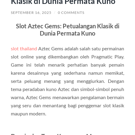
Klasik di Dunia Permata Kuno
SEPTEMBER 16, 2025
/
0 COMMENTS
Slot Aztec Gems: Petualangan Klasik di
Dunia Permata Kuno
slot thailand
Aztec Gems adalah salah satu permainan
slot online yang dikembangkan oleh Pragmatic Play.
Game ini telah menarik perhatian banyak pemain
karena desainnya yang sederhana namun memikat,
serta peluang menang yang menggiurkan. Dengan
tema peradaban kuno Aztec dan simbol-simbol penuh
warna, Aztec Gems menawarkan pengalaman bermain
yang seru dan menantang bagi penggemar slot klasik
maupun modern.