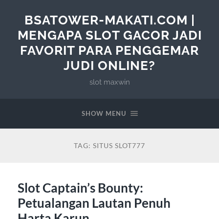
BSATOWER-MAKATI.COM |
MENGAPA SLOT GACOR JADI
FAVORIT PARA PENGGEMAR
JUDI ONLINE?
slot maxwin
SHOW MENU
TAG:
SITUS SLOT777
Slot Captain’s Bounty:
Petualangan Lautan Penuh
Harta Karun