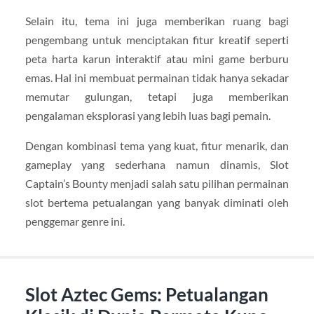
Selain itu, tema ini juga memberikan ruang bagi
pengembang untuk menciptakan fitur kreatif seperti
peta harta karun interaktif atau mini game berburu
emas. Hal ini membuat permainan tidak hanya sekadar
memutar gulungan, tetapi juga memberikan
pengalaman eksplorasi yang lebih luas bagi pemain.
Dengan kombinasi tema yang kuat, fitur menarik, dan
gameplay yang sederhana namun dinamis, Slot
Captain’s Bounty menjadi salah satu pilihan permainan
slot bertema petualangan yang banyak diminati oleh
penggemar genre ini.
Slot Aztec Gems: Petualangan