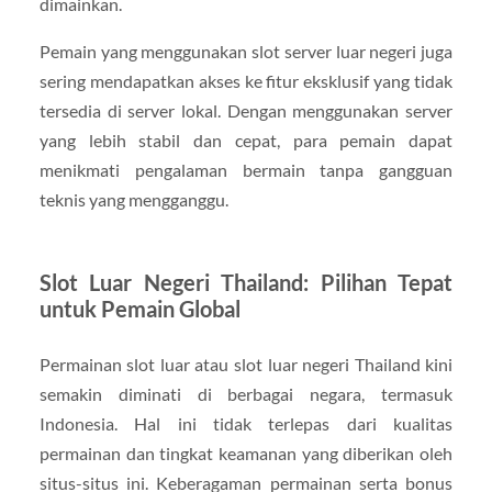
dimainkan.
Pemain yang menggunakan slot server luar negeri juga
sering mendapatkan akses ke fitur eksklusif yang tidak
tersedia di server lokal. Dengan menggunakan server
yang lebih stabil dan cepat, para pemain dapat
menikmati pengalaman bermain tanpa gangguan
teknis yang mengganggu.
Slot Luar Negeri Thailand: Pilihan Tepat
untuk Pemain Global
Permainan slot luar atau slot luar negeri Thailand kini
semakin diminati di berbagai negara, termasuk
Indonesia. Hal ini tidak terlepas dari kualitas
permainan dan tingkat keamanan yang diberikan oleh
situs-situs ini. Keberagaman permainan serta bonus