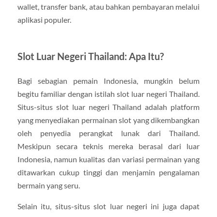
wallet, transfer bank, atau bahkan pembayaran melalui
aplikasi populer.
Slot Luar Negeri Thailand: Apa Itu?
Bagi sebagian pemain Indonesia, mungkin belum
begitu familiar dengan istilah slot luar negeri Thailand.
Situs-situs slot luar negeri Thailand adalah platform
yang menyediakan permainan slot yang dikembangkan
oleh penyedia perangkat lunak dari Thailand.
Meskipun secara teknis mereka berasal dari luar
Indonesia, namun kualitas dan variasi permainan yang
ditawarkan cukup tinggi dan menjamin pengalaman
bermain yang seru.
Selain itu, situs-situs slot luar negeri ini juga dapat