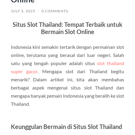
JULY 3, 2025
/
0 COMMENTS
Situs Slot Thailand: Tempat Terbaik untuk
Bermain Slot Online
Indonesia kini semakin tertarik dengan permainan slot
online, terutama yang berasal dari luar negeri. Salah
satu yang tengah populer adalah situs
slot thailand
super gacor
. Mengapa slot dari Thailand begitu
menarik? Dalam artikel ini, kita akan membahas
berbagai aspek mengenai situs slot Thailand dan
mengapa banyak pemain Indonesia yang beralih ke slot
Thailand.
Keunggulan Bermain di Situs Slot Thailand