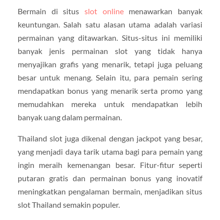
Bermain di situs
slot online
menawarkan banyak
keuntungan. Salah satu alasan utama adalah variasi
permainan yang ditawarkan. Situs-situs ini memiliki
banyak jenis permainan slot yang tidak hanya
menyajikan grafis yang menarik, tetapi juga peluang
besar untuk menang. Selain itu, para pemain sering
mendapatkan bonus yang menarik serta promo yang
memudahkan mereka untuk mendapatkan lebih
banyak uang dalam permainan.
Thailand slot juga dikenal dengan jackpot yang besar,
yang menjadi daya tarik utama bagi para pemain yang
ingin meraih kemenangan besar. Fitur-fitur seperti
putaran gratis dan permainan bonus yang inovatif
meningkatkan pengalaman bermain, menjadikan situs
slot Thailand semakin populer.