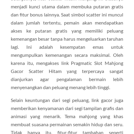
menjadi kunci utama dalam membuka putaran gratis
dan fitur bonus lainnya. Saat simbol scatter ini muncul
dalam jumlah tertentu, pemain akan mendapatkan
akses ke putaran gratis yang memiliki peluang
kemenangan besar tanpa harus mengeluarkan taruhan
lagi. Ini adalah kesempatan emas untuk
mengumpulkan kemenangan secara maksimal. Oleh
karena itu, mengakses link Pragmatic Slot Mahjong
Gacor Scatter Hitam yang terpercaya sangat
dianjurkan agar pengalaman bermain lebih
menyenangkan dan peluang menang lebih tinggi.
Selain keuntungan dari segi peluang, link gacor juga
memberikan kenyamanan dari segi tampilan grafis dan
animasi yang menarik. Tema mahjong yang khas
membuat suasana permainan semakin hidup dan seru.
Tidak hanya itu, fitur-fitur tambahan seperti