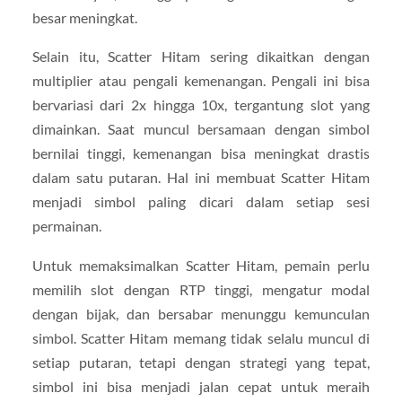
besar meningkat.
Selain itu, Scatter Hitam sering dikaitkan dengan
multiplier atau pengali kemenangan. Pengali ini bisa
bervariasi dari 2x hingga 10x, tergantung slot yang
dimainkan. Saat muncul bersamaan dengan simbol
bernilai tinggi, kemenangan bisa meningkat drastis
dalam satu putaran. Hal ini membuat Scatter Hitam
menjadi simbol paling dicari dalam setiap sesi
permainan.
Untuk memaksimalkan Scatter Hitam, pemain perlu
memilih slot dengan RTP tinggi, mengatur modal
dengan bijak, dan bersabar menunggu kemunculan
simbol. Scatter Hitam memang tidak selalu muncul di
setiap putaran, tetapi dengan strategi yang tepat,
simbol ini bisa menjadi jalan cepat untuk meraih