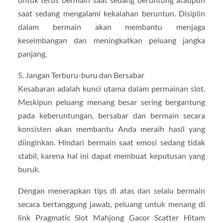
saat sedang mengalami kekalahan beruntun. Disiplin
dalam bermain akan membantu menjaga
keseimbangan dan meningkatkan peluang jangka
panjang.
5. Jangan Terburu-buru dan Bersabar
Kesabaran adalah kunci utama dalam permainan slot.
Meskipun peluang menang besar sering bergantung
pada keberuntungan, bersabar dan bermain secara
konsisten akan membantu Anda meraih hasil yang
diinginkan. Hindari bermain saat emosi sedang tidak
stabil, karena hal ini dapat membuat keputusan yang
buruk.
Dengan menerapkan tips di atas dan selalu bermain
secara bertanggung jawab, peluang untuk menang di
link Pragmatic Slot Mahjong Gacor Scatter Hitam