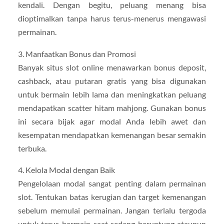
kendali. Dengan begitu, peluang menang bisa
dioptimalkan tanpa harus terus-menerus mengawasi
permainan.
3. Manfaatkan Bonus dan Promosi
Banyak situs slot online menawarkan bonus deposit,
cashback, atau putaran gratis yang bisa digunakan
untuk bermain lebih lama dan meningkatkan peluang
mendapatkan scatter hitam mahjong. Gunakan bonus
ini secara bijak agar modal Anda lebih awet dan
kesempatan mendapatkan kemenangan besar semakin
terbuka.
4. Kelola Modal dengan Baik
Pengelolaan modal sangat penting dalam permainan
slot. Tentukan batas kerugian dan target kemenangan
sebelum memulai permainan. Jangan terlalu tergoda
untuk terus bermain saat sedang beruntung ataupun