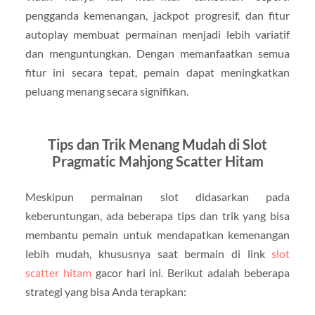
pengganda kemenangan, jackpot progresif, dan fitur
autoplay membuat permainan menjadi lebih variatif
dan menguntungkan. Dengan memanfaatkan semua
fitur ini secara tepat, pemain dapat meningkatkan
peluang menang secara signifikan.
Tips dan Trik Menang Mudah di Slot
Pragmatic Mahjong Scatter Hitam
Meskipun permainan slot didasarkan pada
keberuntungan, ada beberapa tips dan trik yang bisa
membantu pemain untuk mendapatkan kemenangan
lebih mudah, khususnya saat bermain di link
slot
scatter hitam
gacor hari ini. Berikut adalah beberapa
strategi yang bisa Anda terapkan: