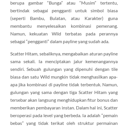
berupa gambar “Bunga” atau “Musim” tertentu,
bertindak sebagai pengganti untuk simbol biasa
(seperti Bambu, Bulatan, atau Karakter) guna
membantu menyelesaikan kombinasi pemenang.
Namun, kekuatan Wild terbatas pada perannya
sebagai “pengganti” dalam payline yang sudah ada.
Scatter Hitam, sebaliknya, mengabaikan aturan payline
sama sekali. Ia menciptakan jalur kemenangannya
sendiri. Sebuah gulungan yang dipenuhi dengan tile
biasa dan satu Wild mungkin tidak menghasilkan apa-
apa jika kombinasi di payline tidak terbentuk. Namun,
gulungan yang sama dengan tiga Scatter Hitam yang
tersebar akan langsung menghidupkan fitur bonus dan
memberikan pembayaran instan. Dalam hal ini, Scatter
beroperasi pada level yang berbeda. Ia adalah “pemain
bebas” yang tidak terikat oleh struktur permainan