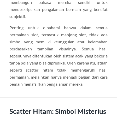
membangun bahasa mereka sendiri untuk
mendeskripsikan pengalaman bermain yang bersifat
subjektif.
Penting untuk dipahami bahwa dalam semua
permainan slot, termasuk mahjong slot, tidak ada
simbol yang memiliki keunggulan atau kelemahan
berdasarkan tampilan visualnya. Semua hasil
sepenuhnya ditentukan oleh sistem acak yang bekerja
tanpa pola yang bisa diprediksi. Oleh karena itu, istilah
seperti scatter hitam tidak memengaruhi hasil
permainan, melainkan hanya menjadi bagian dari cara
pemain menafsirkan pengalaman mereka.
Scatter Hitam: Simbol Misterius