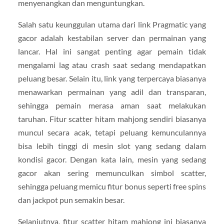
menyenangkan dan menguntungkan.
Salah satu keunggulan utama dari link Pragmatic yang
gacor adalah kestabilan server dan permainan yang
lancar. Hal ini sangat penting agar pemain tidak
mengalami lag atau crash saat sedang mendapatkan
peluang besar. Selain itu, link yang terpercaya biasanya
menawarkan permainan yang adil dan transparan,
sehingga pemain merasa aman saat melakukan
taruhan. Fitur scatter hitam mahjong sendiri biasanya
muncul secara acak, tetapi peluang kemunculannya
bisa lebih tinggi di mesin slot yang sedang dalam
kondisi gacor. Dengan kata lain, mesin yang sedang
gacor akan sering memunculkan simbol scatter,
sehingga peluang memicu fitur bonus seperti free spins
dan jackpot pun semakin besar.
Selanjutnya, fitur scatter hitam mahjong ini biasanya