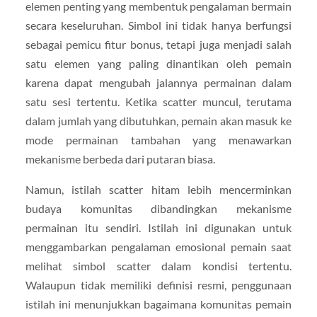
elemen penting yang membentuk pengalaman bermain
secara keseluruhan. Simbol ini tidak hanya berfungsi
sebagai pemicu fitur bonus, tetapi juga menjadi salah
satu elemen yang paling dinantikan oleh pemain
karena dapat mengubah jalannya permainan dalam
satu sesi tertentu. Ketika scatter muncul, terutama
dalam jumlah yang dibutuhkan, pemain akan masuk ke
mode permainan tambahan yang menawarkan
mekanisme berbeda dari putaran biasa.
Namun, istilah scatter hitam lebih mencerminkan
budaya komunitas dibandingkan mekanisme
permainan itu sendiri. Istilah ini digunakan untuk
menggambarkan pengalaman emosional pemain saat
melihat simbol scatter dalam kondisi tertentu.
Walaupun tidak memiliki definisi resmi, penggunaan
istilah ini menunjukkan bagaimana komunitas pemain