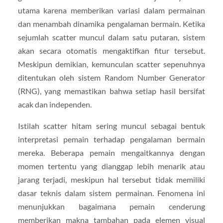
utama karena memberikan variasi dalam permainan
dan menambah dinamika pengalaman bermain. Ketika
sejumlah scatter muncul dalam satu putaran, sistem
akan secara otomatis mengaktifkan fitur tersebut.
Meskipun demikian, kemunculan scatter sepenuhnya
ditentukan oleh sistem Random Number Generator
(RNG), yang memastikan bahwa setiap hasil bersifat
acak dan independen.
Istilah scatter hitam sering muncul sebagai bentuk
interpretasi pemain terhadap pengalaman bermain
mereka. Beberapa pemain mengaitkannya dengan
momen tertentu yang dianggap lebih menarik atau
jarang terjadi, meskipun hal tersebut tidak memiliki
dasar teknis dalam sistem permainan. Fenomena ini
menunjukkan bagaimana pemain cenderung
memberikan makna tambahan pada elemen visual