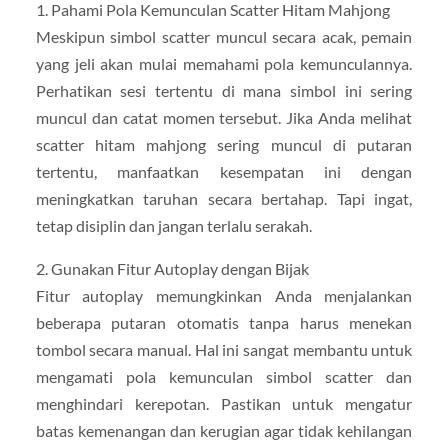
1. Pahami Pola Kemunculan Scatter Hitam Mahjong
Meskipun simbol scatter muncul secara acak, pemain
yang jeli akan mulai memahami pola kemunculannya.
Perhatikan sesi tertentu di mana simbol ini sering
muncul dan catat momen tersebut. Jika Anda melihat
scatter hitam mahjong sering muncul di putaran
tertentu, manfaatkan kesempatan ini dengan
meningkatkan taruhan secara bertahap. Tapi ingat,
tetap disiplin dan jangan terlalu serakah.
2. Gunakan Fitur Autoplay dengan Bijak
Fitur autoplay memungkinkan Anda menjalankan
beberapa putaran otomatis tanpa harus menekan
tombol secara manual. Hal ini sangat membantu untuk
mengamati pola kemunculan simbol scatter dan
menghindari kerepotan. Pastikan untuk mengatur
batas kemenangan dan kerugian agar tidak kehilangan