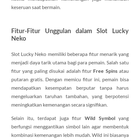
keseruan saat bermain.
Fitur-Fitur Unggulan dalam Slot Lucky
Neko
Slot Lucky Neko memiliki beberapa fitur menarik yang
menjadi daya tarik utama bagi para pemain. Salah satu
fitur yang paling disukai adalah fitur
Free Spins
atau
putaran gratis. Dengan memicu fitur ini, pemain bisa
mendapatkan kesempatan berputar tanpa harus
mengeluarkan taruhan tambahan, yang berpotensi
meningkatkan kemenangan secara signifikan.
Selain itu, terdapat juga fitur
Wild Symbol
yang
berfungsi menggantikan simbol lain agar membentuk
kombinasi kemenangan lebih mudah. Wild ini biasanya