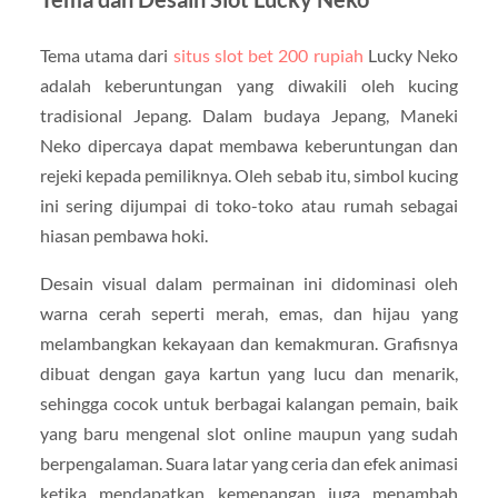
Tema utama dari
situs slot bet 200 rupiah
Lucky Neko
adalah keberuntungan yang diwakili oleh kucing
tradisional Jepang. Dalam budaya Jepang, Maneki
Neko dipercaya dapat membawa keberuntungan dan
rejeki kepada pemiliknya. Oleh sebab itu, simbol kucing
ini sering dijumpai di toko-toko atau rumah sebagai
hiasan pembawa hoki.
Desain visual dalam permainan ini didominasi oleh
warna cerah seperti merah, emas, dan hijau yang
melambangkan kekayaan dan kemakmuran. Grafisnya
dibuat dengan gaya kartun yang lucu dan menarik,
sehingga cocok untuk berbagai kalangan pemain, baik
yang baru mengenal slot online maupun yang sudah
berpengalaman. Suara latar yang ceria dan efek animasi
ketika mendapatkan kemenangan juga menambah