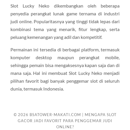
Slot Lucky Neko dikembangkan oleh beberapa
penyedia perangkat lunak game ternama di industri
judi online. Popularitasnya yang tinggi tidak lepas dari
kombinasi tema yang menarik, fitur lengkap, serta
peluang kemenangan yang adil dan kompetitif.
Permainan ini tersedia di berbagai platform, termasuk
komputer desktop maupun perangkat mobile,
sehingga pemain bisa mengaksesnya kapan saja dan di
mana saja. Hal ini membuat Slot Lucky Neko menjadi
pilihan favorit bagi banyak penggemar slot di seluruh
dunia, termasuk Indonesia.
© 2026
BSATOWER-MAKATI.COM | MENGAPA SLOT
GACOR JADI FAVORIT PARA PENGGEMAR JUDI
ONLINE?