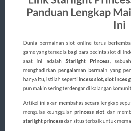
Panduan Lengkap Main
Ini
Dunia permainan slot online terus berkemba
game yang tersedia bagi para pecinta slot di Ind
saat ini adalah
Starlight Princess
, sebua
menghadirkan pengalaman bermain yang pe
hanya itu, istilah seperti
incess slot
,
slot inces 
pun makin sering terdengar di kalangan komunita
Artikel ini akan membahas secara lengkap sep
mengulas keunggulan
princess slot
, dan memb
starlight princess
dan situs terbaik untuk mema