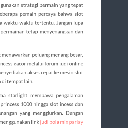
gunakan strategi bermain yang tepat
Beberapa pemain percaya bahwa slot
da waktu-waktu tertentu. Jangan lupa
r permainan tetap menyenangkan dan
ng menawarkan peluang menang besar,
incess gacor melalui forum judi online
menyediakan akses cepat ke mesin slot
 di tempat lain.
tema starlight membawa pengalaman
princess 1000 hingga slot incess dan
enangan yang menggiurkan. Dengan
n menggunakan link
judi bola mix parlay