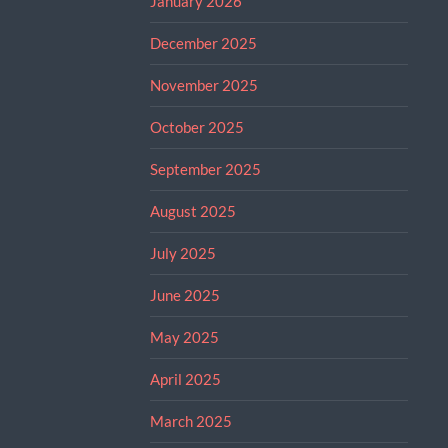
January 2026
December 2025
November 2025
October 2025
September 2025
August 2025
July 2025
June 2025
May 2025
April 2025
March 2025