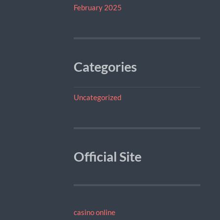
February 2025
Categories
Uncategorized
Official Site
casino online