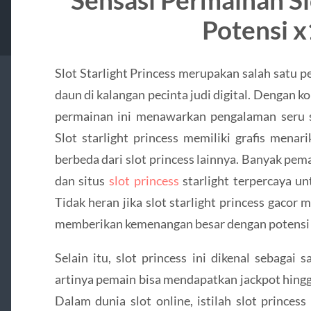
Potensi 
Slot Starlight Princess merupakan salah satu p
daun di kalangan pecinta judi digital. Dengan k
permainan ini menawarkan pengalaman seru 
Slot starlight princess memiliki grafis mena
berbeda dari slot princess lainnya. Banyak pemai
dan situs
slot princess
starlight terpercaya u
Tidak heran jika slot starlight princess gaco
memberikan kemenangan besar dengan potensi s
Selain itu, slot princess ini dikenal sebagai 
artinya pemain bisa mendapatkan jackpot hingga
Dalam dunia slot online, istilah slot princess