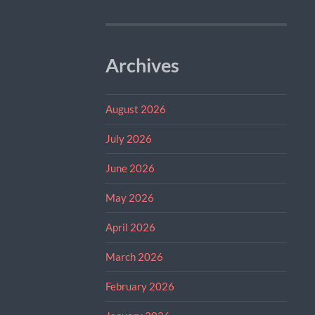
Archives
August 2026
July 2026
June 2026
May 2026
April 2026
March 2026
February 2026