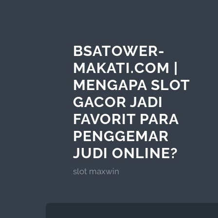
BSATOWER-
MAKATI.COM |
MENGAPA SLOT
GACOR JADI
FAVORIT PARA
PENGGEMAR
JUDI ONLINE?
slot maxwin