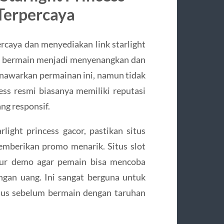
Terpercaya
percaya dan menyediakan link starlight
an bermain menjadi menyenangkan dan
menawarkan permainan ini, namun tidak
cess resmi biasanya memiliki reputasi
ang responsif.
light princess gacor, pastikan situs
mberikan promo menarik. Situs slot
itur demo agar pemain bisa mencoba
angan uang. Ini sangat berguna untuk
nus sebelum bermain dengan taruhan