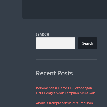
SEARCH
Search
Recent Posts
Rekomendasi Game PG Soft dengan
Fitur Lengkap dan Tampilan Menawan
Analisis Komprehensif Pertumbuhan