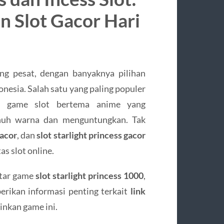
 Slot Gacor Hari
ng pesat, dengan banyaknya pilihan
onesia. Salah satu yang paling populer
h game slot bertema anime yang
nuh warna dan menguntungkan. Tak
gacor
, dan
slot starlight princess gacor
s slot online.
utar game
slot starlight princess 1000
,
erikan informasi penting terkait
link
inkan game ini.