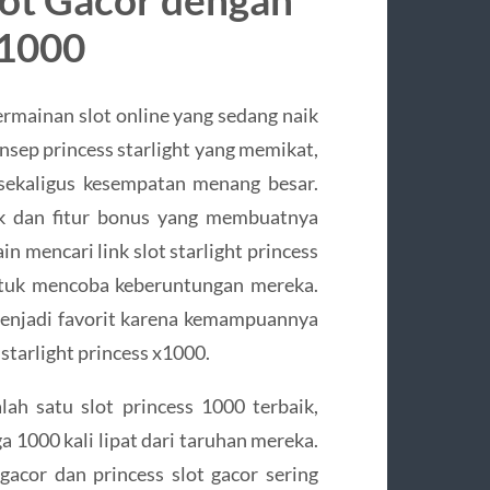
x1000
ermainan slot online yang sedang naik
onsep princess starlight yang memikat,
sekaligus kesempatan menang besar.
rik dan fitur bonus yang membuatnya
n mencari link slot starlight princess
ntuk mencoba keberuntungan mereka.
r menjadi favorit karena kemampuannya
tarlight princess x1000.
salah satu slot princess 1000 terbaik,
 1000 kali lipat dari taruhan mereka.
 gacor dan princess slot gacor sering