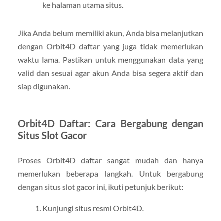
ke halaman utama situs.
Jika Anda belum memiliki akun, Anda bisa melanjutkan
dengan Orbit4D daftar yang juga tidak memerlukan
waktu lama. Pastikan untuk menggunakan data yang
valid dan sesuai agar akun Anda bisa segera aktif dan
siap digunakan.
Orbit4D Daftar: Cara Bergabung dengan
Situs Slot Gacor
Proses Orbit4D daftar sangat mudah dan hanya
memerlukan beberapa langkah. Untuk bergabung
dengan situs slot gacor ini, ikuti petunjuk berikut:
Kunjungi situs resmi Orbit4D.