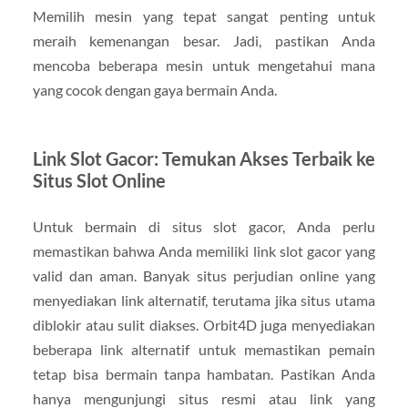
Memilih mesin yang tepat sangat penting untuk
meraih kemenangan besar. Jadi, pastikan Anda
mencoba beberapa mesin untuk mengetahui mana
yang cocok dengan gaya bermain Anda.
Link Slot Gacor: Temukan Akses Terbaik ke
Situs Slot Online
Untuk bermain di situs slot gacor, Anda perlu
memastikan bahwa Anda memiliki link slot gacor yang
valid dan aman. Banyak situs perjudian online yang
menyediakan link alternatif, terutama jika situs utama
diblokir atau sulit diakses. Orbit4D juga menyediakan
beberapa link alternatif untuk memastikan pemain
tetap bisa bermain tanpa hambatan. Pastikan Anda
hanya mengunjungi situs resmi atau link yang