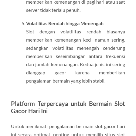
memberikan kemenangan di pagi hari atau saat
server tidak terlalu penuh.
Volatilitas Rendah hingga Menengah
Slot dengan volatilitas rendah biasanya
memberikan kemenangan kecil namun sering,
sedangkan volatilitas menengah cenderung
memberikan keseimbangan antara frekuensi
dan jumlah kemenangan. Kedua jenis ini sering
dianggap gacor karena memberikan
pengalaman bermain yang lebih stabil.
Platform Terpercaya untuk Bermain Slot
Gacor Hari Ini
Untuk menikmati pengalaman bermain slot gacor hari
ini secara optimal, penting untuk memilih situs slot