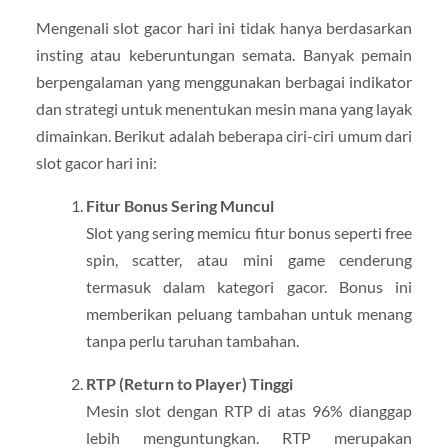
Mengenali slot gacor hari ini tidak hanya berdasarkan
insting atau keberuntungan semata. Banyak pemain
berpengalaman yang menggunakan berbagai indikator
dan strategi untuk menentukan mesin mana yang layak
dimainkan. Berikut adalah beberapa ciri-ciri umum dari
slot gacor hari ini:
Fitur Bonus Sering Muncul
Slot yang sering memicu fitur bonus seperti free
spin, scatter, atau mini game cenderung
termasuk dalam kategori gacor. Bonus ini
memberikan peluang tambahan untuk menang
tanpa perlu taruhan tambahan.
RTP (Return to Player) Tinggi
Mesin slot dengan RTP di atas 96% dianggap
lebih menguntungkan. RTP merupakan