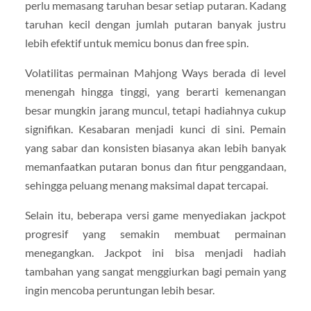
perlu memasang taruhan besar setiap putaran. Kadang
taruhan kecil dengan jumlah putaran banyak justru
lebih efektif untuk memicu bonus dan free spin.
Volatilitas permainan Mahjong Ways berada di level
menengah hingga tinggi, yang berarti kemenangan
besar mungkin jarang muncul, tetapi hadiahnya cukup
signifikan. Kesabaran menjadi kunci di sini. Pemain
yang sabar dan konsisten biasanya akan lebih banyak
memanfaatkan putaran bonus dan fitur penggandaan,
sehingga peluang menang maksimal dapat tercapai.
Selain itu, beberapa versi game menyediakan jackpot
progresif yang semakin membuat permainan
menegangkan. Jackpot ini bisa menjadi hadiah
tambahan yang sangat menggiurkan bagi pemain yang
ingin mencoba peruntungan lebih besar.