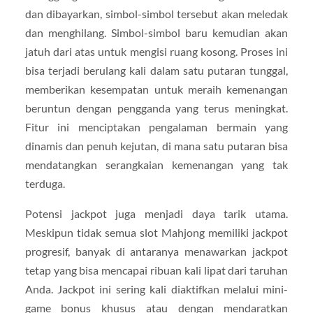
dan dibayarkan, simbol-simbol tersebut akan meledak
dan menghilang. Simbol-simbol baru kemudian akan
jatuh dari atas untuk mengisi ruang kosong. Proses ini
bisa terjadi berulang kali dalam satu putaran tunggal,
memberikan kesempatan untuk meraih kemenangan
beruntun dengan pengganda yang terus meningkat.
Fitur ini menciptakan pengalaman bermain yang
dinamis dan penuh kejutan, di mana satu putaran bisa
mendatangkan serangkaian kemenangan yang tak
terduga.
Potensi jackpot juga menjadi daya tarik utama.
Meskipun tidak semua slot Mahjong memiliki jackpot
progresif, banyak di antaranya menawarkan jackpot
tetap yang bisa mencapai ribuan kali lipat dari taruhan
Anda. Jackpot ini sering kali diaktifkan melalui mini-
game bonus khusus atau dengan mendaratkan