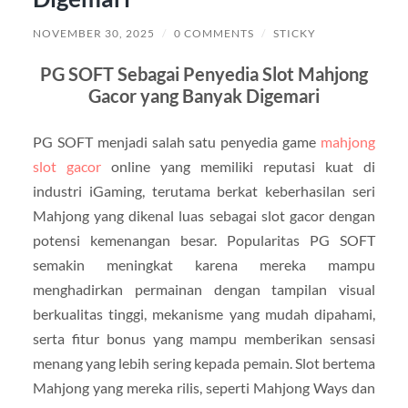
NOVEMBER 30, 2025
/
0 COMMENTS
/
STICKY
PG SOFT Sebagai Penyedia Slot Mahjong
Gacor yang Banyak Digemari
PG SOFT menjadi salah satu penyedia game
mahjong
slot gacor
online yang memiliki reputasi kuat di
industri iGaming, terutama berkat keberhasilan seri
Mahjong yang dikenal luas sebagai slot gacor dengan
potensi kemenangan besar. Popularitas PG SOFT
semakin meningkat karena mereka mampu
menghadirkan permainan dengan tampilan visual
berkualitas tinggi, mekanisme yang mudah dipahami,
serta fitur bonus yang mampu memberikan sensasi
menang yang lebih sering kepada pemain. Slot bertema
Mahjong yang mereka rilis, seperti Mahjong Ways dan