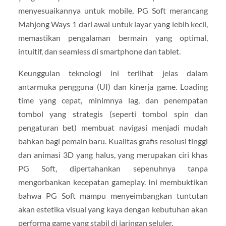
menyesuaikannya untuk mobile, PG Soft merancang
Mahjong Ways 1 dari awal untuk layar yang lebih kecil,
memastikan pengalaman bermain yang optimal,
intuitif, dan seamless di smartphone dan tablet.
Keunggulan teknologi ini terlihat jelas dalam
antarmuka pengguna (UI) dan kinerja game. Loading
time yang cepat, minimnya lag, dan penempatan
tombol yang strategis (seperti tombol spin dan
pengaturan bet) membuat navigasi menjadi mudah
bahkan bagi pemain baru. Kualitas grafis resolusi tinggi
dan animasi 3D yang halus, yang merupakan ciri khas
PG Soft, dipertahankan sepenuhnya tanpa
mengorbankan kecepatan gameplay. Ini membuktikan
bahwa PG Soft mampu menyeimbangkan tuntutan
akan estetika visual yang kaya dengan kebutuhan akan
performa game yang stabil di jaringan seluler.