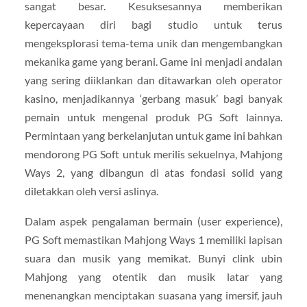
sangat besar. Kesuksesannya memberikan
kepercayaan diri bagi studio untuk terus
mengeksplorasi tema-tema unik dan mengembangkan
mekanika game yang berani. Game ini menjadi andalan
yang sering diiklankan dan ditawarkan oleh operator
kasino, menjadikannya ‘gerbang masuk’ bagi banyak
pemain untuk mengenal produk PG Soft lainnya.
Permintaan yang berkelanjutan untuk game ini bahkan
mendorong PG Soft untuk merilis sekuelnya, Mahjong
Ways 2, yang dibangun di atas fondasi solid yang
diletakkan oleh versi aslinya.
Dalam aspek pengalaman bermain (user experience),
PG Soft memastikan Mahjong Ways 1 memiliki lapisan
suara dan musik yang memikat. Bunyi clink ubin
Mahjong yang otentik dan musik latar yang
menenangkan menciptakan suasana yang imersif, jauh